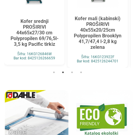
Kofer mali (kabinski)
Kofer srednji
PROŠIRIVI
PROŠIRIVI
40x55x20/25cm
44x65x27/30 cm
Polypropilen Brooklyn
Polypropilen 69/76,5l-
41,7/47,4 l-2,8 kg
3,5 kg Pacific tirkiz
zelena
Šifra: 16KG126846W
Šifra: 16KG123922F
Bar kod: 8425126266659
Bar kod: 8425126244701
Dahle