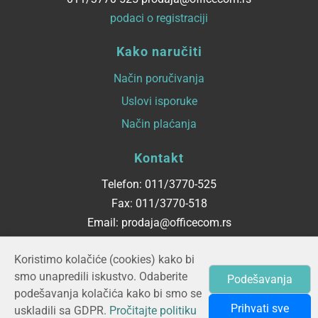
podaci o registraciji
Kako naručiti
Način poručivanja
Uslovi isporuke
Način plaćanja
Kontakt
Telefon: 011/3770-525
Fax: 011/3770-518
Email: prodaja@officecom.rs
Radno vreme
Koristimo kolačiće (cookies) kako bi
smo unapredili iskustvo. Odaberite
Podešavanja
ponedeljak - petak
podešavanja kolačića kako bi smo se
08:00 do 16:00
Prihvati sve
uskladili sa GDPR.
Pročitajte politiku