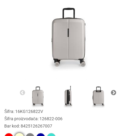
Šifra: 16KG126822V
Šifra proizvođača: 126822-006
Bar kod: 8425126267007