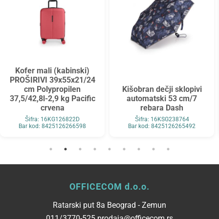
Kofer mali (kabinski)
PROŠIRIVI 39x55x21/24
cm Polypropilen
Kišobran dečji sklopivi
37,5/42,8l-2,9 kg Pacific
automatski 53 cm/7
crvena
rebara Dash
Šifra: 16KG126822D
Šifra: 16KSG238764
Bar kod: 8425126266598
Bar kod: 8425126265492
OFFICECOM d.o.o.
Ratarski put 8a Beograd - Zemun
011/3770-525 prodaja@officecom.rs