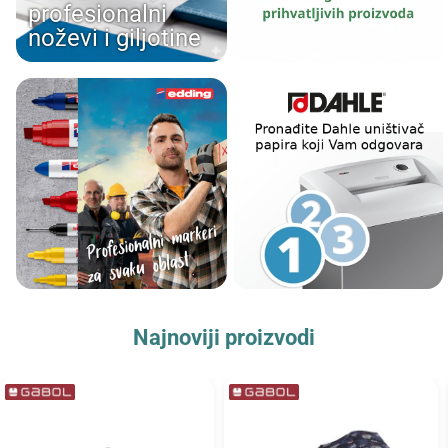
profesionalni
noževi i giljotine
Najnoviji proizvodi