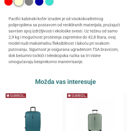
Pacific kabinski kofer izrađen je od visokokvalitetnog
polipropilena sa postavom od recikliranih materijala, pružajući
savršen spoj izdržljivosti i ekološke svesti. Uz težinu od samo
2,9 kg i mogućnost proširenja zapremine do 42,8 litara, ovaj
model nudi maksimalnu fleksibilnost i lakoću pri svakom
putovanju. Sigurnost je osigurana ugrađenom TSA bravicom,
dok bešumni točkići i teleskopska ručka sa tri visine
omogućavaju besprekorno manevrisanje.
Možda vas interesuje