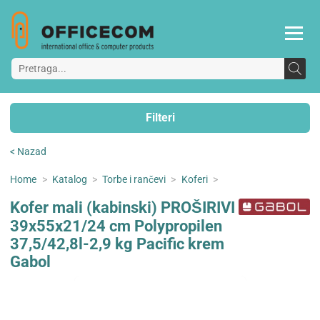
Filteri
< Nazad
Home
>
Katalog
>
Torbe i rančevi
>
Koferi
>
Kofer mali (kabinski) PROŠIRIVI
39x55x21/24 cm Polypropilen
37,5/42,8l-2,9 kg Pacific krem
Gabol