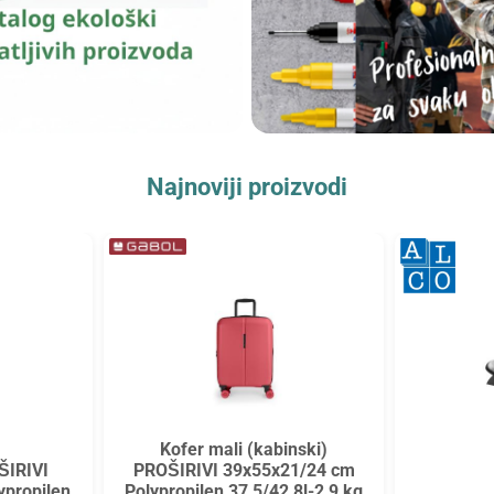
Najnoviji proizvodi
Kofer mali (kabinski)
ŠIRIVI
PROŠIRIVI 39x55x21/24 cm
ypropilen
Polypropilen 37,5/42,8l-2,9 kg