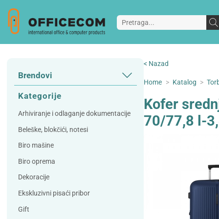
< Nazad
Brendovi
Home
>
Katalog
>
Torb
3L
3M
Kategorije
Kofer sred
A Plus
Accessories
Arhiviranje i odlaganje dokumentacije
70/77,8 l-3
AD
Alco
Beleške, blokčići, notesi
Artoz
Beifa
Biro mašine
Bene
Berlingo
Biro oprema
Bordlite
Canal St Martin
Dekoracije
Carand'ache
Citizen
Ekskluzivni pisaći pribor
Cleanrange
Dahle
Gift