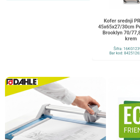
Maped
MAUL
Maxell
MESHU
Kofer srednji P
Mocoll
Mondi
45x65x27/30cm Po
Brooklyn 70/77,8
New Pen
Noki
krem
Novus
O+CO
Šifra: 16KG12
Bar kod: 842512
Orink
Ostalo
Oxford
Panasonic
Paper+Design
Pelikan
Philips
Premijer
Renz
Retype
Ridgeback
Scotch
Skrebba
Skullcandy
Smartbox Pro
Solali
Speed Link
StarPak