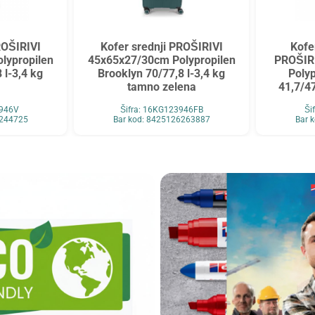
ROŠIRIVI
Kofer srednji PROŠIRIVI
Kofe
lypropilen
45x65x27/30cm Polypropilen
PROŠIR
 l-3,4 kg
Brooklyn 70/77,8 l-3,4 kg
Polyp
tamno zelena
41,7/47
3946V
Šifra: 16KG123946FB
Ši
6244725
Bar kod: 8425126263887
Bar 