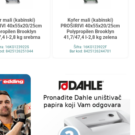
r mali (kabinski)
Kofer mali (kabinski)
IVI 40x55x20/25cm
PROŠIRIVI 40x55x20/25cm
ropilen Brooklyn
Polypropilen Brooklyn
,4 l-2,8 kg srebrna
41,7/47,4 l-2,8 kg zelena
fra: 16KG123922S
Šifra: 16KG123922F
kod: 8425126251044
Bar kod: 8425126244701