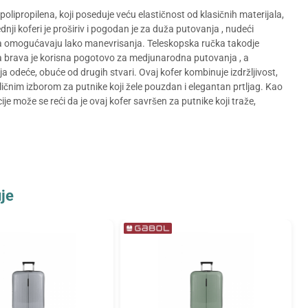
 polipropilena, koji poseduje veću elastičnost od klasičnih materijala,
dnji koferi je proširiv i pogodan je za duža putovanja , nudeći
čka omogućavaju lako manevrisanja. Teleskopska ručka takodje
 brava je korisna pogotovo za medjunarodna putovanja , a
 odeće, obuće od drugih stvari. Ovaj kofer kombinuje izdržljivost,
ličnim izborom za putnike koji žele pouzdan i elegantan prtljag. Kao
je može se reći da je ovaj kofer savršen za putnike koji traže,
je