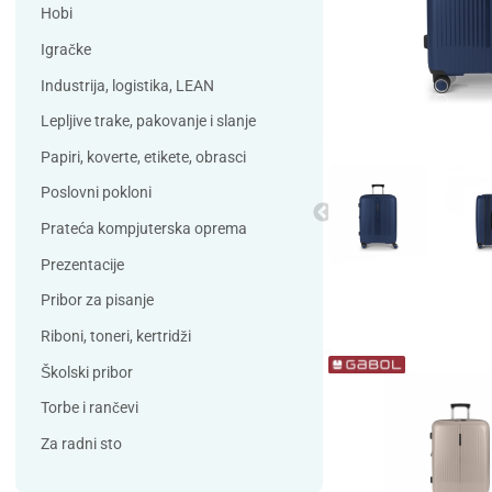
Debatin
Derform
Hobi
DSB
Durable
Igračke
Duracell
Edding
Industrija, logistika, LEAN
ELBA
Eleven
Lepljive trake, pakovanje i slanje
Elix Clean
Falken
Papiri, koverte, etikete, obrasci
Flieger
Franken
Poslovni pokloni
Fun Range
Gabol
Prateća kompjuterska oprema
GIOTTO
Guinness
Prezentacije
Han
Helit
Pribor za pisanje
Herma
HJP
Riboni, toneri, kertridži
Horse
HySeal
Školski pribor
Info Notes
Jalema
Torbe i rančevi
Jarilo
Kangaro
Za radni sto
Koh-i-nor
Lamy