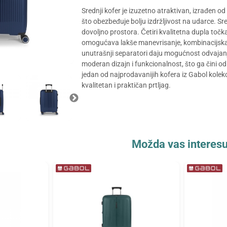
Srednji kofer je izuzetno atraktivan, izrađen od
što obezbeđuje bolju izdržljivost na udarce. Sre
dovoljno prostora. Četiri kvalitetna dupla to
omogućava lakše manevrisanje, kombinacijska
unutrašnji separatori daju mogućnost odvajanja
moderan dizajn i funkcionalnost, što ga čini od
jedan od najprodavanijih kofera iz Gabol kolekci
kvalitetan i praktičan prtljag.
Možda vas interesu