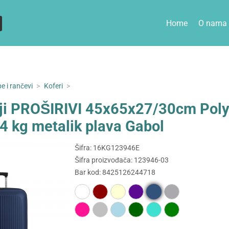
Home
O nama
e i rančevi
>
Koferi
>
nji PROŠIRIVI 45x65x27/30cm Poly
,4 kg metalik plava Gabol
Šifra: 16KG123946E
Šifra proizvođača: 123946-03
Bar kod: 8425126244718