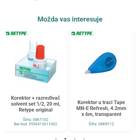
Možda vas interesuje
Korektor + razređivač
Korektor u traci Tape
solvent set 1/2, 20 ml,
MN-E Refresh, 4.2mm
Retype original
x 6m, transparent
Šifra: 08KT102
Bar kod: 9556412611002
Šifra: 08KR112