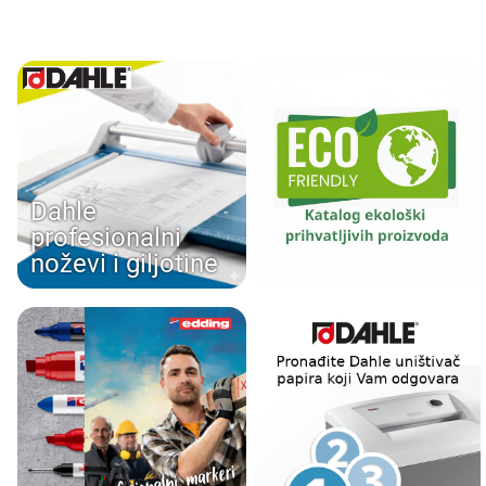
Dahle
profesionalni
noževi i giljotine