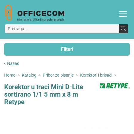
Filteri
< Nazad
Home
>
Katalog
>
Pribor za pisanje
>
Korektori i brisači
>
Korektor u traci Mini D-Lite
sortirano 1/1 5 mm x 8 m
Retype