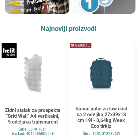
Najnoviji proizvodi
Ranac putni za low cost
Zidni stalak za prospekte
sa 2 odeljka 27x39x18
"Grid Wall" A4 vertikalni,
cm 19l - 0,64kg Week
5 odeljaka transparent
Eco tirkiz
Šifra: 05PKH01T
Bar kod: 4012086005998
Šifra: 16RNG122326W