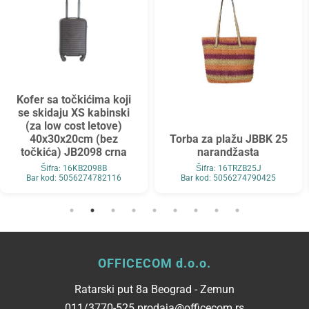
Kofer sa točkićima koji
se skidaju XS kabinski
(za low cost letove)
40x30x20cm (bez
Torba za plažu JBBK 25
točkića) JB2098 crna
narandžasta
Šifra: 16KB2098B
Šifra: 16TRZB25J
Bar kod: 5056274782116
Bar kod: 5056274790425
OFFICECOM d.o.o.
Ratarski put 8a Beograd - Zemun
011/3770-525 prodaja@officecom.rs