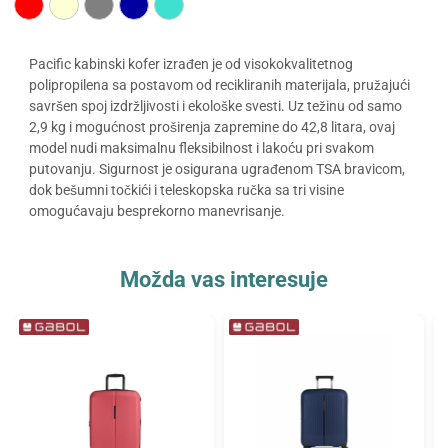
Pacific kabinski kofer izrađen je od visokokvalitetnog
polipropilena sa postavom od recikliranih materijala, pružajući
savršen spoj izdržljivosti i ekološke svesti. Uz težinu od samo
2,9 kg i mogućnost proširenja zapremine do 42,8 litara, ovaj
model nudi maksimalnu fleksibilnost i lakoću pri svakom
putovanju. Sigurnost je osigurana ugrađenom TSA bravicom,
dok bešumni točkići i teleskopska ručka sa tri visine
omogućavaju besprekorno manevrisanje.
Možda vas interesuje