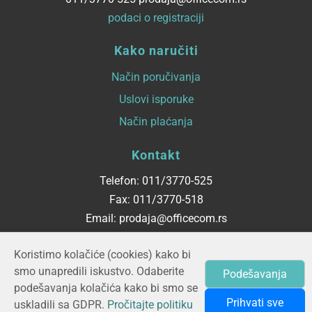
podaci o registraciji
Kako naručiti
Način poručivanja
Uslovi isporuke
Način plaćanja
Kontakt
Telefon: 011/3770-525
Fax: 011/3770-518
Email: prodaja@officecom.rs
Radno vreme
Koristimo kolačiće (cookies) kako bi
smo unapredili iskustvo. Odaberite
Podešavanja
ponedeljak - petak
podešavanja kolačića kako bi smo se
08:00 do 16:00
Prihvati sve
uskladili sa GDPR.
Pročitajte politiku