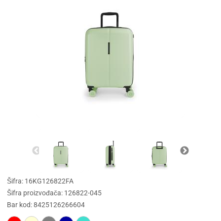
Šifra: 16KG126822FA
Šifra proizvođača: 126822-045
Bar kod: 8425126266604