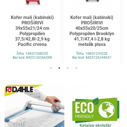
Kofer mali (kabinski)
Kofer mali (kabinski)
PROŠIRIVI
PROŠIRIVI
39x55x21/24 cm
40x55x20/25cm
Polypropilen
Polypropilen Brooklyn
37,5/42,8l-2,9 kg
41,7/47,4 l-2,8 kg
Pacific crvena
metalik plava
Šifra: 16KG126822D
Šifra: 16KG123922E
Bar kod: 8425126266598
Bar kod: 8425126244657
Dahle