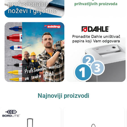
profesionalni
noževi i giljotine
Najnoviji proizvodi