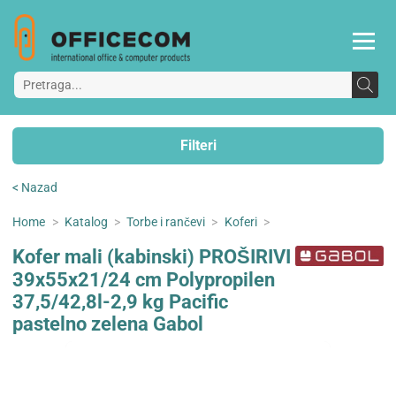
Filteri
< Nazad
Home
>
Katalog
>
Torbe i rančevi
>
Koferi
>
Kofer mali (kabinski) PROŠIRIVI
39x55x21/24 cm Polypropilen
37,5/42,8l-2,9 kg Pacific
pastelno zelena Gabol