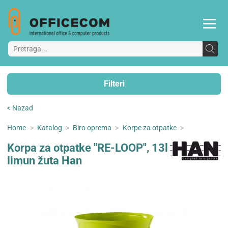
Filteri
< Nazad
Home
>
Katalog
>
Biro oprema
>
Korpe za otpatke
>
Korpa za otpatke "RE-LOOP", 13l
limun žuta Han