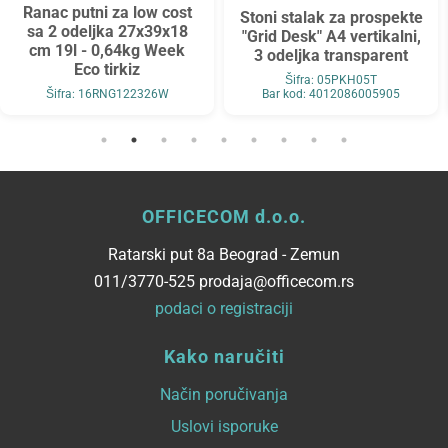
Ranac putni za low cost
Stoni stalak za prospekte
sa 2 odeljka 27x39x18
"Grid Desk" A4 vertikalni,
cm 19l - 0,64kg Week
3 odeljka transparent
Eco tirkiz
Šifra: 05PKH05T
Šifra: 16RNG122326W
Bar kod: 4012086005905
OFFICECOM d.o.o.
Ratarski put 8a Beograd - Zemun
011/3770-525 prodaja@officecom.rs
podaci o registraciji
Kako naručiti
Način poručivanja
Uslovi isporuke