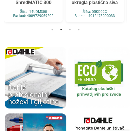
ShredMATIC 300
okrugla plastična siva
Šifra: 14UDM300
Šifra: 05KD02C
Bar kod: 4009729069202
Bar kod: 4012473090033
Dahle
profesionalni
noževi i giljotine