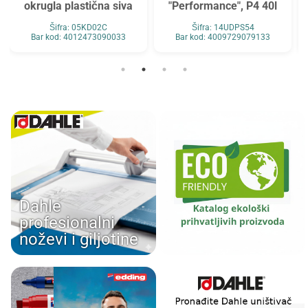
okrugla plastična siva
"Performance", P4 40l
Šifra: 05KD02C
Šifra: 14UDPS54
Bar kod: 4012473090033
Bar kod: 4009729079133
Dahle
profesionalni
noževi i giljotine