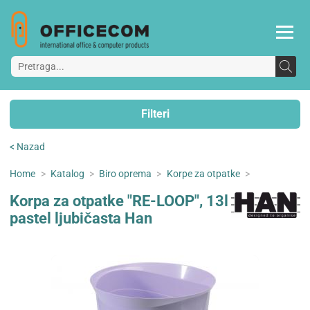
Filteri
< Nazad
Home
>
Katalog
>
Biro oprema
>
Korpe za otpatke
>
Korpa za otpatke "RE-LOOP", 13l
pastel ljubičasta Han