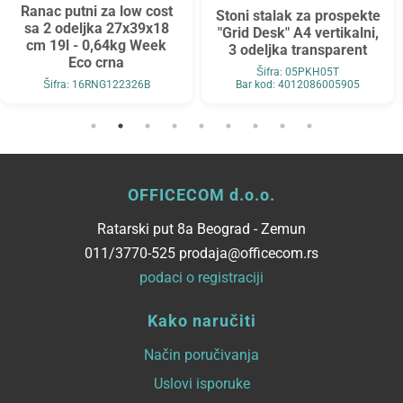
Ranac putni za low cost
Stoni stalak za prospekte
sa 2 odeljka 27x39x18
"Grid Desk" A4 vertikalni,
cm 19l - 0,64kg Week
3 odeljka transparent
Eco crna
Šifra: 05PKH05T
Šifra: 16RNG122326B
Bar kod: 4012086005905
OFFICECOM d.o.o.
Ratarski put 8a Beograd - Zemun
011/3770-525 prodaja@officecom.rs
podaci o registraciji
Kako naručiti
Način poručivanja
Uslovi isporuke