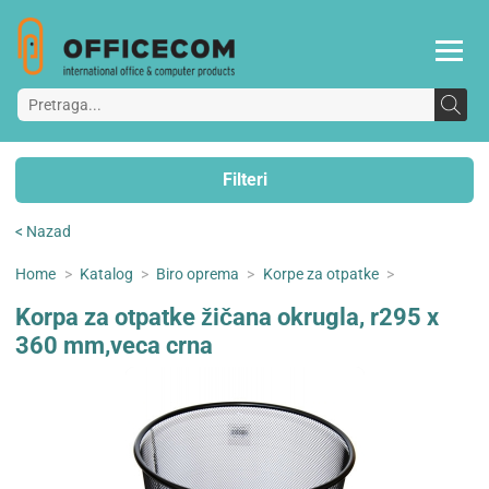
Filteri
< Nazad
Home
>
Katalog
>
Biro oprema
>
Korpe za otpatke
>
Korpa za otpatke žičana okrugla, r295 x
360 mm,veca crna