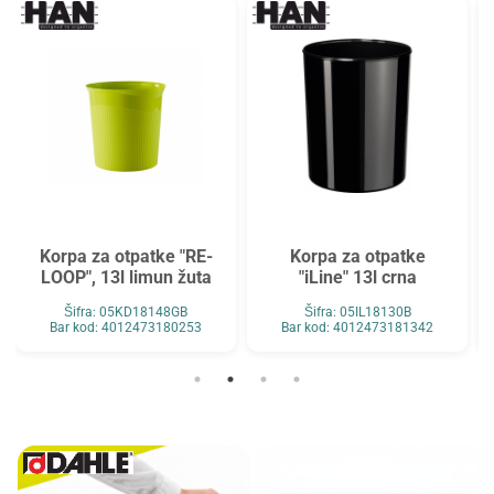
Korpa za otpatke "RE-
Korpa za otpatke
LOOP", 13l limun žuta
"iLine" 13l crna
Šifra: 05KD18148GB
Šifra: 05IL18130B
Bar kod: 4012473180253
Bar kod: 4012473181342