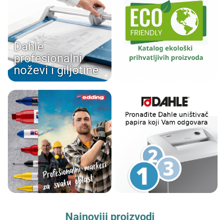
Dahle
profesionalni
noževi i giljotine
Najnoviji proizvodi