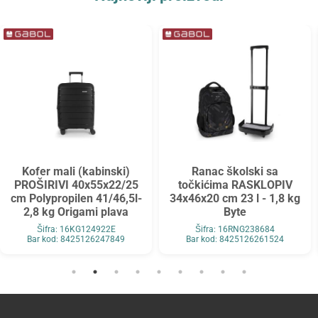
Kofer mali (kabinski)
Ranac školski sa
PROŠIRIVI 40x55x22/25
točkićima RASKLOPIV
cm Polypropilen 41/46,5l-
34x46x20 cm 23 l - 1,8 kg
2,8 kg Origami plava
Byte
Šifra: 16KG124922E
Šifra: 16RNG238684
Bar kod: 8425126247849
Bar kod: 8425126261524