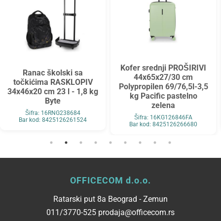
Kofer srednji PROŠIRIVI
Ranac školski sa
44x65x27/30 cm
točkićima RASKLOPIV
Polypropilen 69/76,5l-3,5
34x46x20 cm 23 l - 1,8 kg
kg Pacific pastelno
Byte
zelena
Šifra: 16RNG238684
Šifra: 16KG126846FA
Bar kod: 8425126261524
Bar kod: 8425126266680
OFFICECOM d.o.o.
Ratarski put 8a Beograd - Zemun
011/3770-525 prodaja@officecom.rs