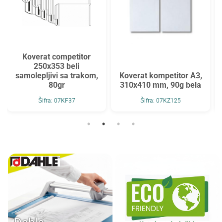
Koverat competitor
250x353 beli
samolepljivi sa trakom,
Koverat kompetitor A3,
80gr
310x410 mm, 90g bela
Šifra: 07KF37
Šifra: 07KZ125