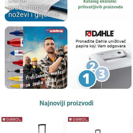
Dahle
profesionalni
noževi i giljotine
Najnoviji proizvodi