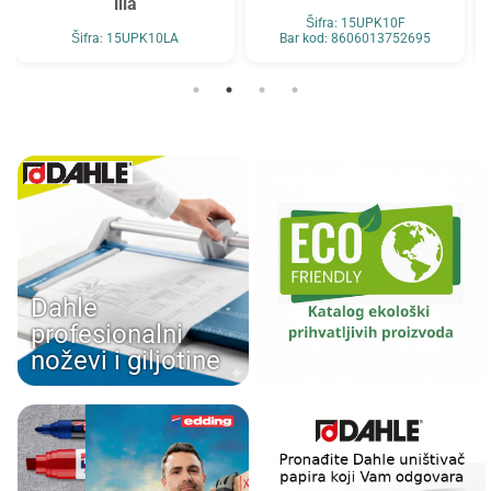
lila
Šifra: 15UPK10F
Šifra: 15UPK10LA
Bar kod: 8606013752695
Dahle
profesionalni
noževi i giljotine