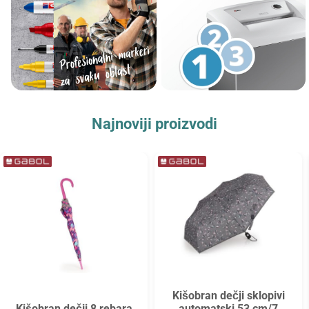
Najnoviji proizvodi
Kišobran dečji sklopivi
Kišobran dečji 8 rebara
automatski 53 cm/7