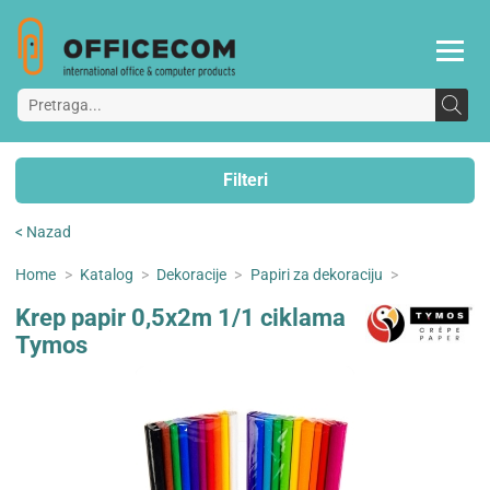
Filteri
< Nazad
Home
>
Katalog
>
Dekoracije
>
Papiri za dekoraciju
>
Krep papir 0,5x2m 1/1 ciklama
Tymos