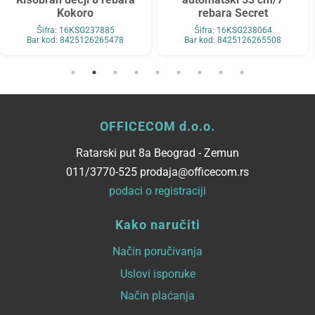
Kokoro
rebara Secret
Šifra: 16KSG237885
Šifra: 16KSG238064
Bar kod: 8425126265478
Bar kod: 8425126265508
OFFICECOM d.o.o.
Ratarski put 8a Beograd - Zemun
011/3770-525 prodaja@officecom.rs
podaci o registraciji
Kako naručiti
Način poručivanja
Uslovi isporuke
Način plaćanja