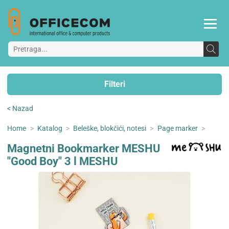
Filteri
< Nazad
Home
>
Katalog
>
Beleške, blokčići, notesi
>
Page marker
>
Magnetni Bookmarker MESHU
"Good Boy" 3 l MESHU