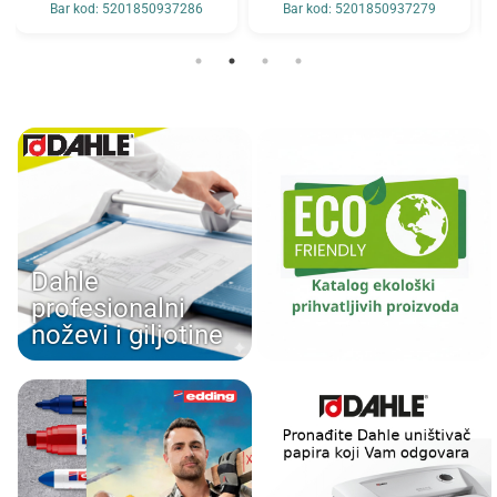
Bar kod: 5201850937286
Bar kod: 5201850937279
Dahle
profesionalni
noževi i giljotine