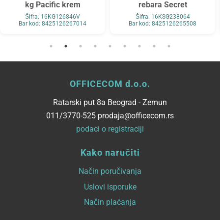
kg Pacific krem
rebara Secret
Šifra: 16KG126846V
Šifra: 16KSG238064
Bar kod: 8425126267014
Bar kod: 8425126265508
OFFICECOM d.o.o.
Ratarski put 8a Beograd - Zemun
011/3770-525 prodaja@officecom.rs
podaci o registraciji
Kako naručiti
Način poručivanja
Uslovi isporuke
Način plaćanja