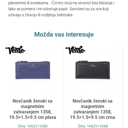
planerima ili sveskama.. Čvrsto stoji na stranici bez klizanja i
lako se pomera i ne oštećuje papir. Savršeni su za sve koji
uživaju u čitanju ili vodjenju beležaka.
Možda vas interesuje
Novčanik ženski sa
Novčanik ženski sa
magnetnim
magnetnim
zatvaranjem 1358,
zatvaranjem 1358,
19.5×1.5×9.5 cm plava
19.5×1.5×9.5 cm crna
Šifra: 16NZV1358E
Šifra: 16NZV1358B