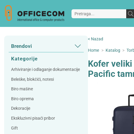
< Nazad
Brendovi
Home
>
Katalog
>
Torb
3L
3M
Kategorije
Kofer velik
A Plus
Accessories
Arhiviranje i odlaganje dokumentacije
Pacific tam
AD
Alco
Beleške, blokčići, notesi
Artoz
Beifa
Biro mašine
Bene
Berlingo
Biro oprema
Bordlite
Canal St Martin
Dekoracije
Carand'ache
Citizen
Ekskluzivni pisaći pribor
Cleanrange
Dahle
Gift