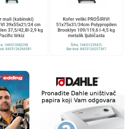
r mali (kabinski)
Kofer veliki PROŠIRIVI
VI 39x55x21/24 cm
51x75x31/34cm Polypropilen
len 37,5/42,8l-2,9 kg
Brooklyn 109/119,6 l-4,5 kg
Pacific tirkiz
metalik ljubičasta
fra: 16KG126822W
Šifra: 16KG123947L
kod: 8425126266581
Bar kod: 8425126257367