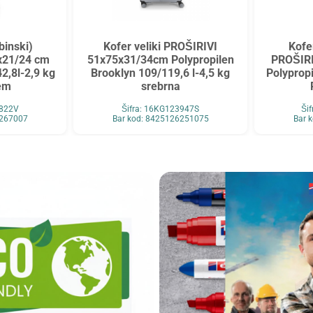
binski)
Kofer veliki PROŠIRIVI
Kofe
x21/24 cm
51x75x31/34cm Polypropilen
PROŠIRI
2,8l-2,9 kg
Brooklyn 109/119,6 l-4,5 kg
Polypropi
rem
srebrna
6822V
Šifra: 16KG123947S
Ši
6267007
Bar kod: 8425126251075
Bar 