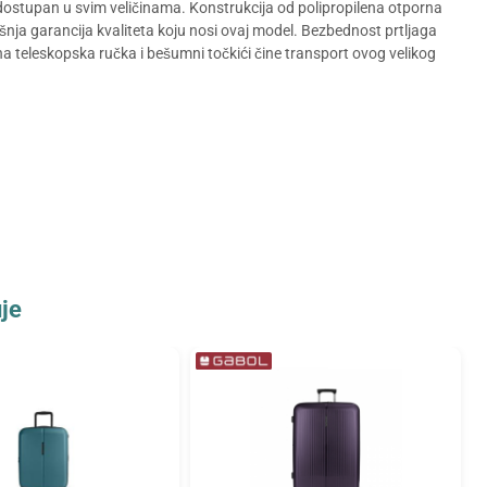
je dostupan u svim veličinama. Konstrukcija od polipropilena otporna
išnja garancija kvaliteta koju nosi ovaj model. Bezbednost prtljaga
 teleskopska ručka i bešumni točkići čine transport ovog velikog
je