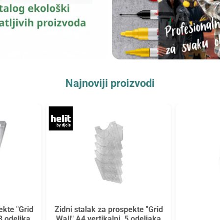
Najnoviji proizvodi
ekte "Grid
Zidni stalak za prospekte "Grid
3 odeljka
Wall" A4 vertikalni, 5 odeljaka