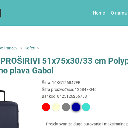
Home
O nama
e i rančevi
>
Koferi
>
i PROŠIRIVI 51x75x30/33 cm Polyp
no plava Gabol
Šifra: 16KG126847EB
Šifra proizvođača: 126847-046
Bar kod: 8425126266758
Projektovan za duga putovanja i maksimalne po