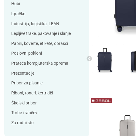
Debatin
Derform
Hobi
DSB
Durable
Igračke
Duracell
Edding
Industrija, logistika, LEAN
ELBA
Eleven
Lepljive trake, pakovanje i slanje
Elix Clean
Falken
Papiri, koverte, etikete, obrasci
Flieger
Franken
Poslovni pokloni
Fun Range
Gabol
Prateća kompjuterska oprema
GIOTTO
Guinness
Prezentacije
Han
Helit
Pribor za pisanje
Herma
HJP
Riboni, toneri, kertridži
Horse
HySeal
Školski pribor
Info Notes
Jalema
Torbe i rančevi
Jarilo
Kangaro
Za radni sto
Koh-i-nor
Lamy