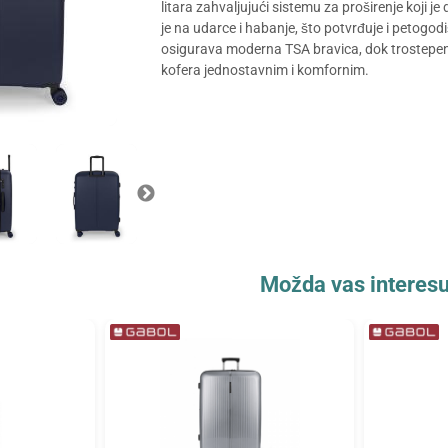
litara zahvaljujući sistemu za proširenje koji 
je na udarce i habanje, što potvrđuje i petogod
osigurava moderna TSA bravica, dok trostepena
kofera jednostavnim i komfornim.
Možda vas interesu