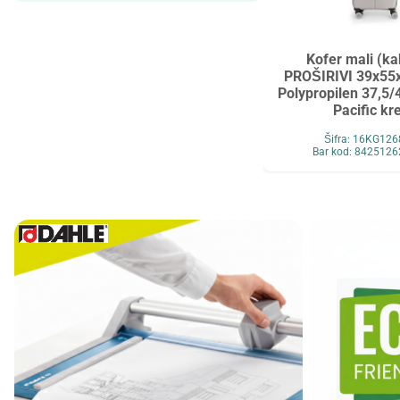
Maped
MAUL
Maxell
MESHU
Kofer mali (ka
Mocoll
Mondi
PROŠIRIVI 39x55
Polypropilen 37,5/4
New Pen
Noki
Pacific k
Novus
O+CO
Šifra: 16KG12
Bar kod: 842512
Orink
Ostalo
Oxford
Panasonic
Paper+Design
Pelikan
Philips
Premijer
Renz
Retype
Ridgeback
Scotch
Skrebba
Skullcandy
Smartbox Pro
Solali
Speed Link
StarPak