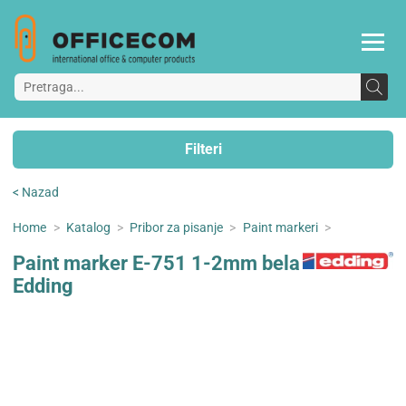
Filteri
< Nazad
Home
>
Katalog
>
Pribor za pisanje
>
Paint markeri
>
Paint marker E-751 1-2mm bela
Edding