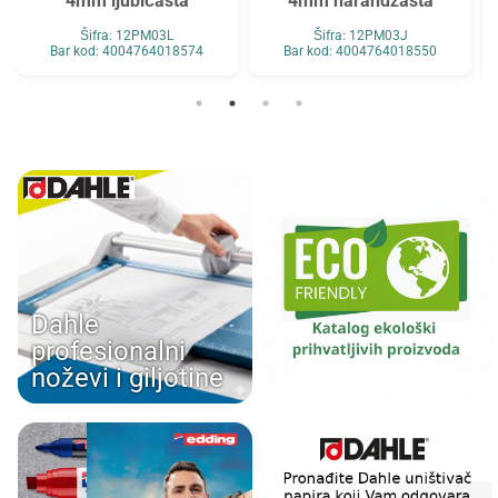
4mm ljubičasta
4mm narandžasta
Šifra: 12PM03L
Šifra: 12PM03J
Bar kod: 4004764018574
Bar kod: 4004764018550
Dahle
profesionalni
noževi i giljotine