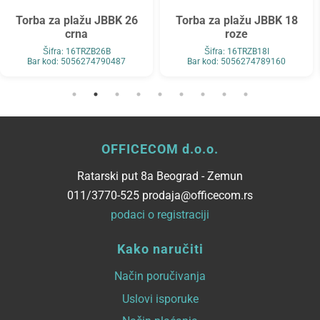
Torba za plažu JBBK 26
Torba za plažu JBBK 18
crna
roze
Šifra: 16TRZB26B
Šifra: 16TRZB18I
Bar kod: 5056274790487
Bar kod: 5056274789160
OFFICECOM d.o.o.
Ratarski put 8a Beograd - Zemun
011/3770-525 prodaja@officecom.rs
podaci o registraciji
Kako naručiti
Način poručivanja
Uslovi isporuke