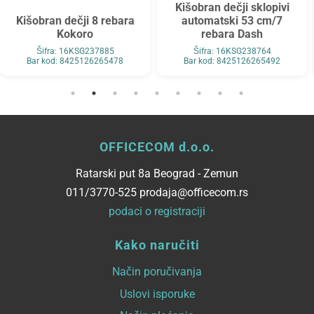
Kišobran dečji sklopivi
Kišobran dečji 8 rebara
automatski 53 cm/7
Kokoro
rebara Dash
Šifra: 16KSG237885
Šifra: 16KSG238764
Bar kod: 8425126265478
Bar kod: 8425126265492
OFFICECOM d.o.o.
Ratarski put 8a Beograd - Zemun
011/3770-525 prodaja@officecom.rs
podaci o registraciji
Kako naručiti
Način poručivanja
Uslovi isporuke