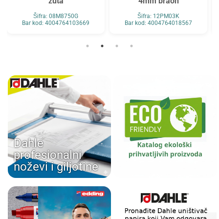
žuta
4mm braon
Šifra: 08M8750G
Šifra: 12PM03K
Bar kod: 4004764103669
Bar kod: 4004764018567
Dahle
profesionalni
noževi i giljotine