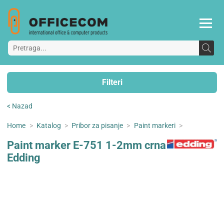
Filteri
< Nazad
Home
>
Katalog
>
Pribor za pisanje
>
Paint markeri
>
Paint marker E-751 1-2mm crna
Edding