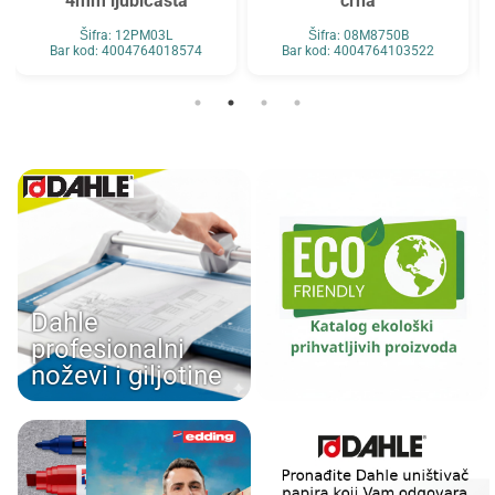
4mm ljubičasta
crna
Šifra: 12PM03L
Šifra: 08M8750B
Bar kod: 4004764018574
Bar kod: 4004764103522
Dahle
profesionalni
noževi i giljotine