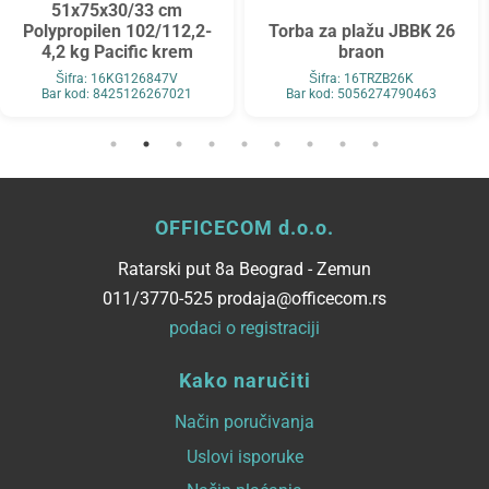
51x75x30/33 cm
Polypropilen 102/112,2-
Torba za plažu JBBK 26
4,2 kg Pacific krem
braon
Šifra: 16KG126847V
Šifra: 16TRZB26K
Bar kod: 8425126267021
Bar kod: 5056274790463
OFFICECOM d.o.o.
Ratarski put 8a Beograd - Zemun
011/3770-525 prodaja@officecom.rs
podaci o registraciji
Kako naručiti
Način poručivanja
Uslovi isporuke