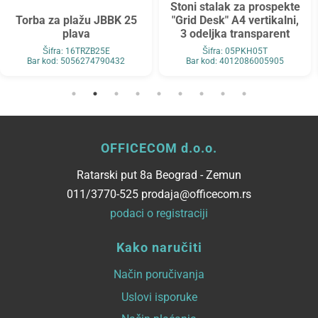
Stoni stalak za prospekte
Torba za plažu JBBK 25
"Grid Desk" A4 vertikalni,
plava
3 odeljka transparent
Šifra: 16TRZB25E
Šifra: 05PKH05T
Bar kod: 5056274790432
Bar kod: 4012086005905
OFFICECOM d.o.o.
Ratarski put 8a Beograd - Zemun
011/3770-525 prodaja@officecom.rs
podaci o registraciji
Kako naručiti
Način poručivanja
Uslovi isporuke