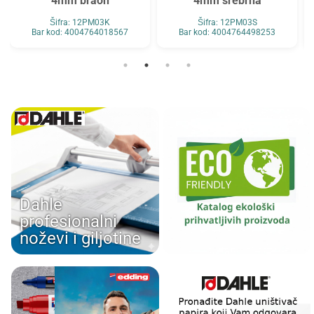
4mm braon
4mm srebrna
Šifra: 12PM03K
Šifra: 12PM03S
Bar kod: 4004764018567
Bar kod: 4004764498253
Dahle
profesionalni
noževi i giljotine