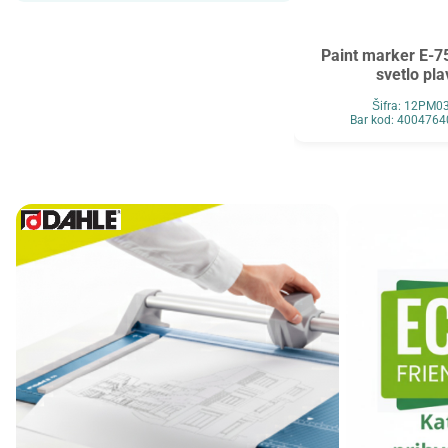
Maped
MAUL
Maxell
MESHU
Paint marker E-
svetlo pla
Mocoll
Mondi
Šifra: 12PM0
New Pen
Noki
Bar kod: 400476
Novus
O+CO
Orink
Ostalo
Oxford
Panasonic
Paper+Design
Pelikan
Philips
Premijer
Renz
Retype
Ridgeback
Scotch
Skrebba
Skullcandy
Smartbox Pro
Solali
Speed Link
StarPak