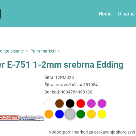
Home
O nama
or za pisanje
>
Paint markeri
>
er E-751 1-2mm srebrna Edding
Šifra: 12PM02S
Šifra proizvođača: 4-751054
Bar kod: 4004764498130
Vodootporni markeri za oslikavanje skoro svih 