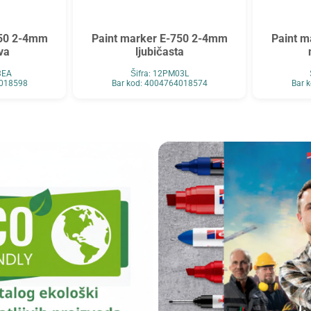
750 2-4mm
Paint marker E-750 2-4mm
Paint 
va
ljubičasta
3EA
Šifra: 12PM03L
4018598
Bar kod: 4004764018574
Bar 