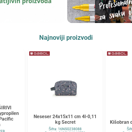
Najnoviji proizvodi
ŠIRIVI
ypropilen
Neseser 24x15x11 cm 4l-0,11
Pacific
kg Secret
Kišobran d
a
Šifra: 16NSG238088
Ši
7EB