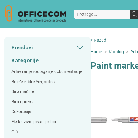
< Nazad
Brendovi
Home
>
Katalog
>
Prib
3L
3M
Kategorije
Paint mark
A Plus
Accessories
Arhiviranje i odlaganje dokumentacije
AD
Alco
Beleške, blokčići, notesi
Artoz
Beifa
Biro mašine
Bene
Berlingo
Biro oprema
Bordlite
Canal St Martin
Dekoracije
Carand'ache
Citizen
Ekskluzivni pisaći pribor
Cleanrange
Dahle
Gift