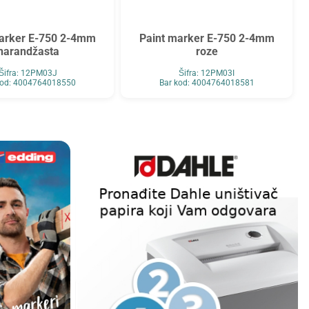
marker E-750 2-4mm
Paint marker E-750 2-4mm
narandžasta
roze
Šifra: 12PM03J
Šifra: 12PM03I
kod: 4004764018550
Bar kod: 4004764018581