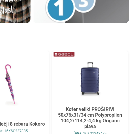
Kofer veliki PROŠIRIVI
50x76x31/34 cm Polypropilen
104,2/114,2-4,4 kg Origami
ečji 8 rebara Kokoro
plava
fra: 16KSG237885
Šifra: 16KG124947E