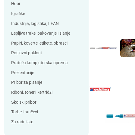
Debatin
Derform
Hobi
DSB
Durable
Igračke
Duracell
Edding
Industrija, logistika, LEAN
ELBA
Eleven
Lepljive trake, pakovanje i slanje
Elix Clean
Falken
Papiri, koverte, etikete, obrasci
Flieger
Franken
Poslovni pokloni
Fun Range
Gabol
Prateća kompjuterska oprema
GIOTTO
Guinness
Prezentacije
Han
Helit
Pribor za pisanje
Herma
HJP
Riboni, toneri, kertridži
Horse
HySeal
Školski pribor
Info Notes
Jalema
Torbe i rančevi
Jarilo
Kangaro
Za radni sto
Koh-i-nor
Lamy