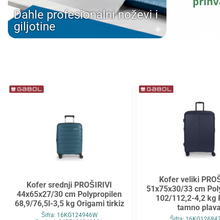
Tarifold
Top2000
Dahle profesionalni noževi i
giljotine
Tymos
Unilux
Vega
Verbatim
Verde
Viquel
Wenger
Westcott
WMZ
Zarfsan
Zöwie
Kofer veliki PRO
Kofer srednji PROŠIRIVI
51x75x30/33 cm Pol
44x65x27/30 cm Polypropilen
102/112,2-4,2 kg 
68,9/76,5l-3,5 kg Origami tirkiz
tamno plav
Šifra: 16KG124946W
Šifra: 16KG12684