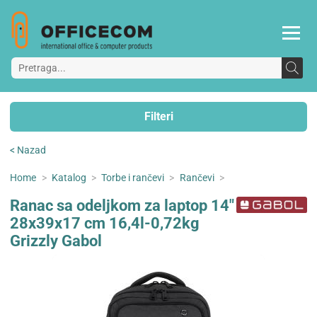
Filteri
< Nazad
Home
>
Katalog
>
Torbe i rančevi
>
Rančevi
>
Ranac sa odeljkom za laptop 14"
28x39x17 cm 16,4l-0,72kg
Grizzly Gabol