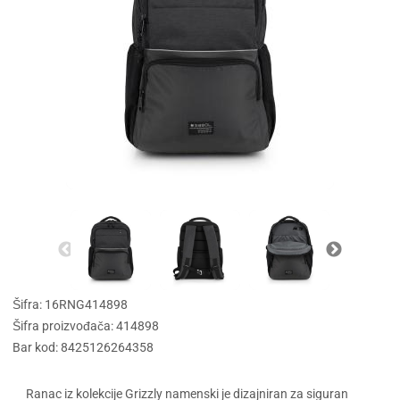
Šifra: 16RNG414898
Šifra proizvođača: 414898
Bar kod: 8425126264358
Ranac iz kolekcije Grizzly namenski je dizajniran za siguran