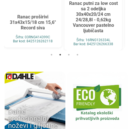
Ranac putni za low cost
sa 2 odeljka
30x40x20/24 cm
Ranac proširivi
24/28,8l - 0,62kg
31x43x15/18 cm 15,6"
Vancouver pastelno
Record siva
ljubičasta
Šifra: 03RNG414399C
Šifra: 16RNG126334L
Bar kod: 8425126262118
Bar kod: 8425126266338
Dahle
profesionalni
noževi i giljotine