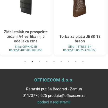
Zidni stalak za prospekte
žičani A4 vertikalni, 5
Torba za plažu JBBK 18
odeljaka crna
braon
Šifra: 05PKH21B
Šifra: 16TRZB18K
Bar kod: 4012086005356
Bar kod: 5056274789153
OFFICECOM d.o.o.
Ratarski put 8a Beograd - Zemun
011/3770-525 prodaja@officecom.rs
podaci o registraciji