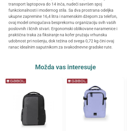
transport laptopova do 14 inča, nudeći savršen spoj
funkcionalnosti i modernog stila. Sa dva prostrana odeljka
ukupne zapremine 16,4 litra i namenskim džepom za telefon,
ovaj model omogućava besprekornu organizaciju svih vaših
poslovnih i ličnih stvari. Ergonomski oblikovane naramenice i
praktična traka za fiksiranje na kofer pružaju vrhunsku
udobnost pri nošenju, dok težina od svega 0,72 kg čini ovaj
ranac idealnim saputnikom za svakodnevne gradske rute.
Možda vas interesuje