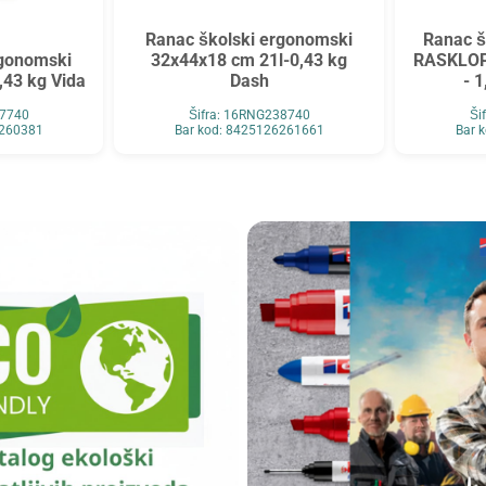
Ranac školski ergonomski
Ranac š
rgonomski
32x44x18 cm 21l-0,43 kg
RASKLOPI
,43 kg Vida
Dash
- 
37740
Šifra: 16RNG238740
Ši
6260381
Bar kod: 8425126261661
Bar 