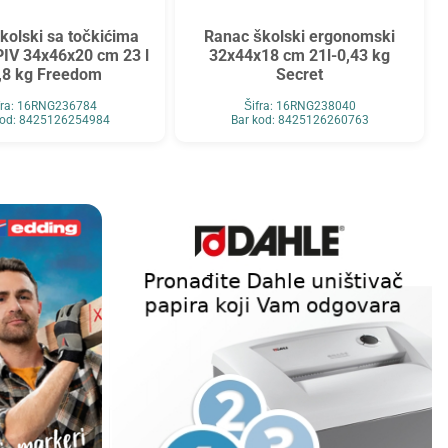
kolski sa točkićima
Ranac školski ergonomski
V 34x46x20 cm 23 l
32x44x18 cm 21l-0,43 kg
1,8 kg Freedom
Secret
fra: 16RNG236784
Šifra: 16RNG238040
kod: 8425126254984
Bar kod: 8425126260763