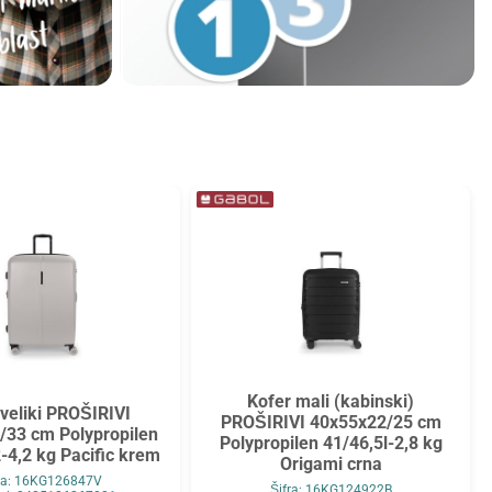
Kofer mali (kabinski)
 veliki PROŠIRIVI
PROŠIRIVI 40x55x22/25 cm
/33 cm Polypropilen
Polypropilen 41/46,5l-2,8 kg
-4,2 kg Pacific krem
Origami crna
fra: 16KG126847V
Šifra: 16KG124922B