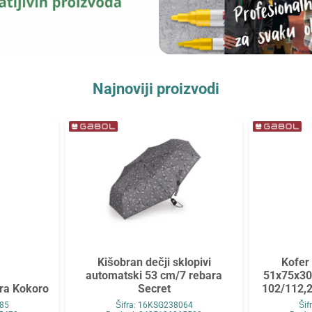
Najnoviji proizvodi
Kišobran dečji sklopivi
Kofer
automatski 53 cm/7 rebara
51x75x30
ara Kokoro
Secret
102/112,2
885
Šifra: 16KSG238064
Ši