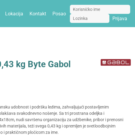
Lokacija
Kontakt
Posao
Prijava
,43 kg Byte Gabol
nsku udobnost i podršku leđima, zahvaljujući postavljenim
lakšava svakodnevno nošenje. Sa tri prostrana odeljka i
x18cm, nudi savršenu organizaciju za udžbenike, pribor i prenosni
ivih materijala, teži svega 0,43 kg i opremljen je svetloodbojnim
o i praktičnom pločicom za ime.