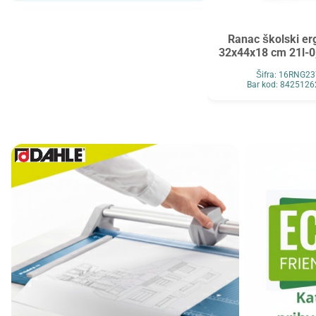
Maped
MAUL
Maxell
MESHU
Ranac školski e
32x44x18 cm 21l-0
Mocoll
Mondi
Šifra: 16RNG2
New Pen
Noki
Bar kod: 842512
Novus
O+CO
Orink
Ostalo
Oxford
Panasonic
Paper+Design
Pelikan
Philips
Premijer
Renz
Retype
Ridgeback
Scotch
Skrebba
Skullcandy
Smartbox Pro
Solali
Speed Link
StarPak