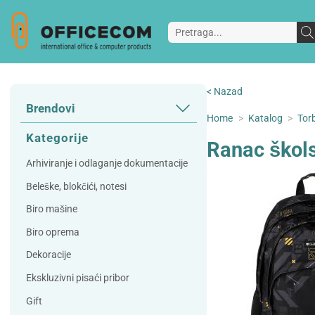
< Nazad
Brendovi
Home
>
Katalog
>
Torb
3L
3M
Kategorije
Ranac škol
A Plus
Accessories
Arhiviranje i odlaganje dokumentacije
AD
Alco
Beleške, blokčići, notesi
Artoz
Beifa
Biro mašine
Bene
Berlingo
Biro oprema
Bordlite
Canal St Martin
Dekoracije
Carand'ache
Citizen
Ekskluzivni pisaći pribor
Cleanrange
Dahle
Gift