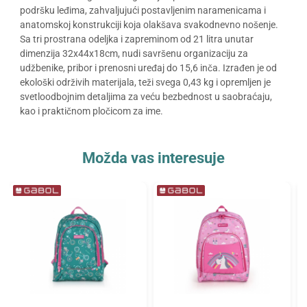
podršku leđima, zahvaljujući postavljenim naramenicama i
anatomskoj konstrukciji koja olakšava svakodnevno nošenje.
Sa tri prostrana odeljka i zapreminom od 21 litra unutar
dimenzija 32x44x18cm, nudi savršenu organizaciju za
udžbenike, pribor i prenosni uređaj do 15,6 inča. Izrađen je od
ekološki održivih materijala, teži svega 0,43 kg i opremljen je
svetloodbojnim detaljima za veću bezbednost u saobraćaju,
kao i praktičnom pločicom za ime.
Možda vas interesuje