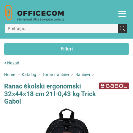
Filteri
< Nazad
Home
>
Katalog
>
Torbe i rančevi
>
Rančevi
>
Ranac školski ergonomski
32x44x18 cm 21l-0,43 kg Trick
Gabol