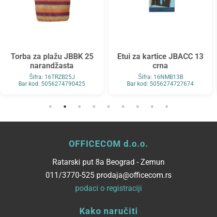
Torba za plažu JBBK 25
Etui za kartice JBACC 13
narandžasta
crna
Šifra: 16TRZB25J
Šifra: 16NMB13B
Bar kod: 5056274790425
Bar kod: 5056274727674
OFFICECOM d.o.o.
Ratarski put 8a Beograd - Zemun
011/3770-525 prodaja@officecom.rs
podaci o registraciji
Kako naručiti