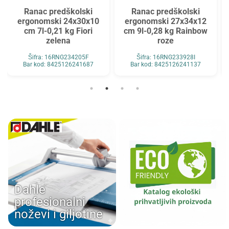
Ranac predškolski
Ranac predškolski
ergonomski 24x30x10
ergonomski 27x34x12
cm 7l-0,21 kg Fiori
cm 9l-0,28 kg Rainbow
zelena
roze
Šifra: 16RNG234205F
Šifra: 16RNG233928I
Bar kod: 8425126241687
Bar kod: 8425126241137
Dahle
profesionalni
noževi i giljotine