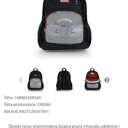
Šifra: 16RNG238540
Šifra proizvođača: 238540
Bar kod: 8425126261401
Školski ranac ergonomskog dizajna pruža vrhunsku udobnost i