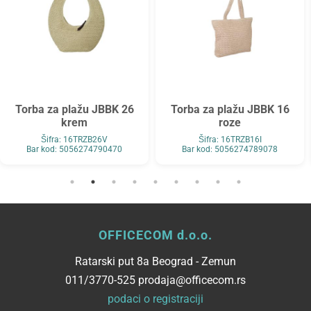
Torba za plažu JBBK 26
Torba za plažu JBBK 16
krem
roze
Šifra: 16TRZB26V
Šifra: 16TRZB16I
Bar kod: 5056274790470
Bar kod: 5056274789078
OFFICECOM d.o.o.
Ratarski put 8a Beograd - Zemun
011/3770-525 prodaja@officecom.rs
podaci o registraciji