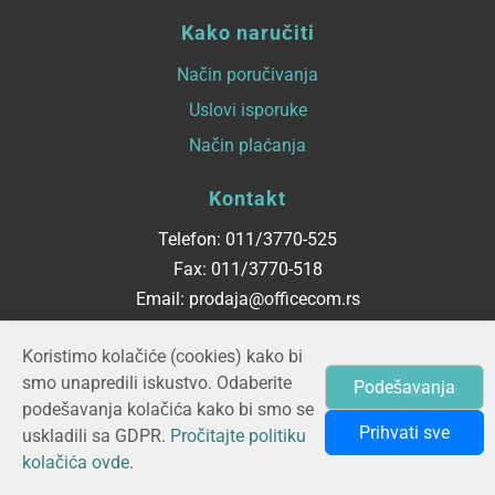
Kako naručiti
Način poručivanja
Uslovi isporuke
Način plaćanja
Kontakt
Telefon: 011/3770-525
Fax: 011/3770-518
Email: prodaja@officecom.rs
Radno vreme
Koristimo kolačiće (cookies) kako bi
smo unapredili iskustvo. Odaberite
Podešavanja
ponedeljak - petak
podešavanja kolačića kako bi smo se
08:00 do 16:00
Prihvati sve
uskladili sa GDPR.
Pročitajte politiku
kolačića ovde.
© 2026 OFFICECOM d.o.o.