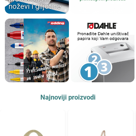
noževi i giljotine
Najnoviji proizvodi