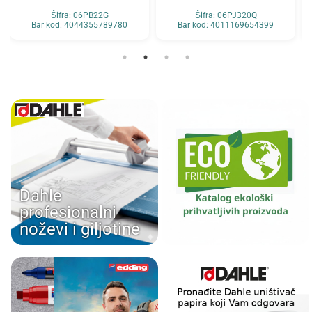
Šifra: 06PB22G
Šifra: 06PJ320Q
Bar kod: 4044355789780
Bar kod: 4011169654399
Dahle
profesionalni
noževi i giljotine