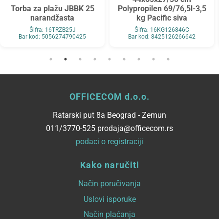
Torba za plažu JBBK 25
Polypropilen 69/76,5l-3,5
narandžasta
kg Pacific siva
Šifra: 16TRZB25J
Šifra: 16KG126846C
Bar kod: 5056274790425
Bar kod: 8425126266642
OFFICECOM d.o.o.
Ratarski put 8a Beograd - Zemun
011/3770-525 prodaja@officecom.rs
podaci o registraciji
Kako naručiti
Način poručivanja
Uslovi isporuke
Način plaćanja