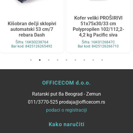
Kofer veliki PROŠIRIVI
Kišobran dečji sklopivi
51x75x30/33 cm
automatski 53 cm/7
Polypropilen 102/112,2-
rebara Dash
4,2 kg Pacific siva
Šifra: 16KSG238764
Šifra: 16KG126847C
Bar kod: 8425126265492
Bar kod: 8425126266710
OFFICECOM d.o.o.
Ratarski put 8a Beograd - Zemun
011/3770-525 prodaja@officecom.rs
podaci o registraciji
Kako naručiti