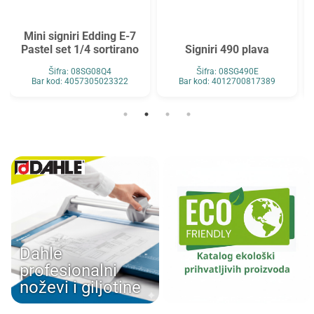
Mini signiri Edding E-7
Pastel set 1/4 sortirano
Signiri 490 plava
Šifra: 08SG08Q4
Šifra: 08SG490E
Bar kod: 4057305023322
Bar kod: 4012700817389
Dahle
profesionalni
noževi i giljotine