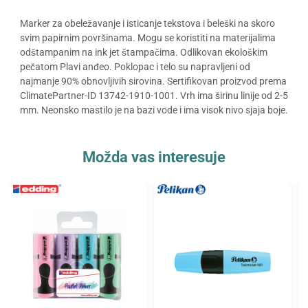
Marker za obeležavanje i isticanje tekstova i beleški na skoro
svim papirnim površinama. Mogu se koristiti na materijalima
odštampanim na ink jet štampačima. Odlikovan ekološkim
pečatom Plavi anđeo. Poklopac i telo su napravljeni od
najmanje 90% obnovljivih sirovina. Sertifikovan proizvod prema
ClimatePartner-ID 13742-1910-1001. Vrh ima širinu linije od 2-5
mm. Neonsko mastilo je na bazi vode i ima visok nivo sjaja boje.
Možda vas interesuje