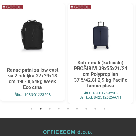
Kofer mali (kabinski)
PROŠIRIVI 39x55x21/24
Ranac putni za low cost
cm Polypropilen
sa 2 odeljka 27x39x18
37,5/42,8l-2,9 kg Pacific
cm 19l - 0,64kg Week
tamno plava
Eco crna
Šifra: 16KG126822EB
Šifra: 16RNG122326B
Bar kod: 8425126266611
OFFICECOM d.o.o.