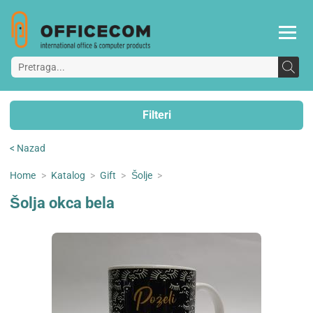
Filteri
< Nazad
Home
>
Katalog
>
Gift
>
Šolje
>
Šolja okca bela