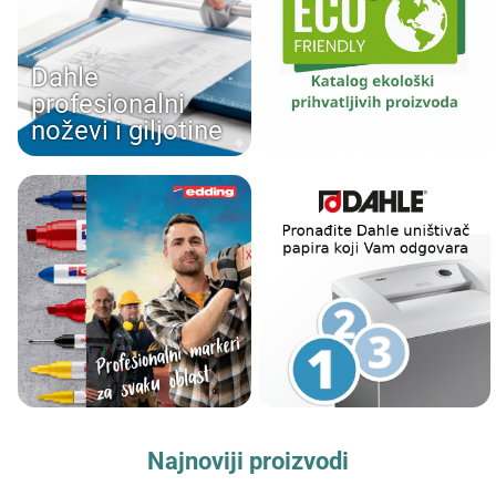
Dahle
profesionalni
noževi i giljotine
Najnoviji proizvodi