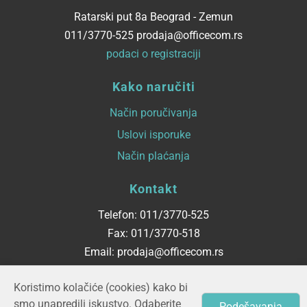
Ratarski put 8a Beograd - Zemun
011/3770-525 prodaja@officecom.rs
podaci o registraciji
Kako naručiti
Način poručivanja
Uslovi isporuke
Način plaćanja
Kontakt
Telefon: 011/3770-525
Fax: 011/3770-518
Email: prodaja@officecom.rs
Radno vreme
Koristimo kolačiće (cookies) kako bi
smo unapredili iskustvo. Odaberite
Podešavanja