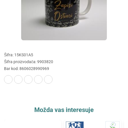
Šifra: 15KS01A5
Šifra proizvođača: 9903820
Bar kod: 8606028990969
Možda vas interesuje