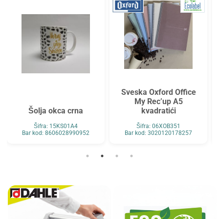
Sveska Oxford Office
My Rec’up A5
Šolja okca crna
kvadratići
Šifra: 15KS01A4
Šifra: 06XOB351
Bar kod: 8606028990952
Bar kod: 3020120178257