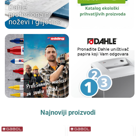
Dahle
profesionalni
noževi i giljotine
Najnoviji proizvodi