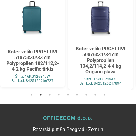
Kofer veliki PROŠIRIVI
Kofer veliki PROŠIRIVI
50x76x31/34 cm
51x75x30/33 cm
Polypropilen
Polypropilen 102/112,2-
104,2/114,2-4,4 kg
4,2 kg Pacific tirkiz
Origami plava
Šifra: 16KG126847W
Šifra: 16KG124947E
Bar kod: 8425126266727
Bar kod: 8425126247894
OFFICECOM d.o.o.
Ratarski put 8a Beograd - Zemun