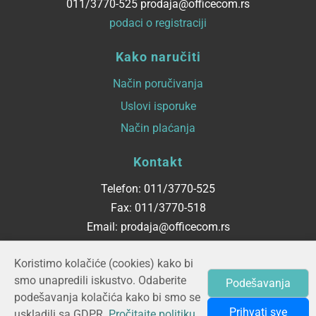
011/3770-525 prodaja@officecom.rs
podaci o registraciji
Kako naručiti
Način poručivanja
Uslovi isporuke
Način plaćanja
Kontakt
Telefon: 011/3770-525
Fax: 011/3770-518
Email: prodaja@officecom.rs
Radno vreme
Koristimo kolačiće (cookies) kako bi
smo unapredili iskustvo. Odaberite
Podešavanja
ponedeljak - petak
podešavanja kolačića kako bi smo se
08:00 do 16:00
Prihvati sve
uskladili sa GDPR.
Pročitajte politiku