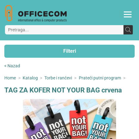
Filteri
< Nazad
Home
>
Katalog
>
Torbe i rančevi
>
Prateći putni program
>
TAG ZA KOFER NOT YOUR BAG crvena