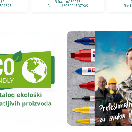
982
Šifra: 16AR6073
1537625
Bar kod: 8606031537939
Bar 