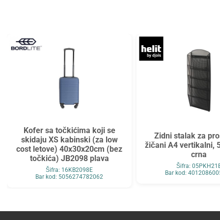
Tarifold
Top2000
Tymos
Unilux
Vega
Verbatim
Verde
Viquel
Wenger
Westcott
WMZ
Zarfsan
Zöwie
Kofer sa točkićima koji se
Zidni stalak za pr
skidaju XS kabinski (za low
žičani A4 vertikalni, 
cost letove) 40x30x20cm (bez
crna
točkića) JB2098 plava
Šifra: 05PKH21
Šifra: 16KB2098E
Bar kod: 40120860
Bar kod: 5056274782062