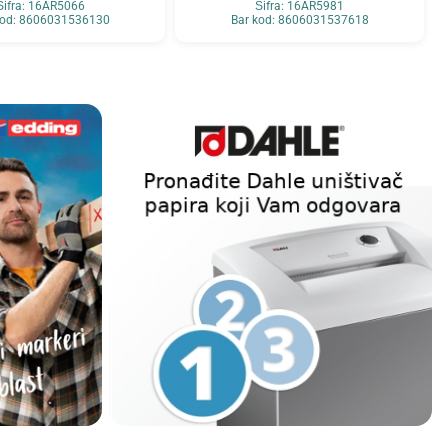
Šifra: 16AR5066
Šifra: 16AR5981
kod: 8606031536130
Bar kod: 8606031537618