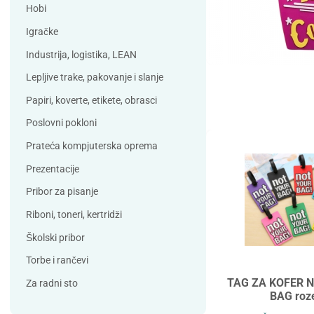
Debatin
Derform
Hobi
DSB
Durable
Igračke
Duracell
Edding
Industrija, logistika, LEAN
ELBA
Eleven
Lepljive trake, pakovanje i slanje
Elix Clean
Falken
Papiri, koverte, etikete, obrasci
Flieger
Franken
Poslovni pokloni
Fun Range
Gabol
Prateća kompjuterska oprema
GIOTTO
Guinness
Prezentacije
Han
Helit
Pribor za pisanje
Herma
HJP
Riboni, toneri, kertridži
Horse
HySeal
Školski pribor
Info Notes
Jalema
Torbe i rančevi
Jarilo
Kangaro
TAG ZA KOFER 
Za radni sto
BAG roz
Koh-i-nor
Lamy