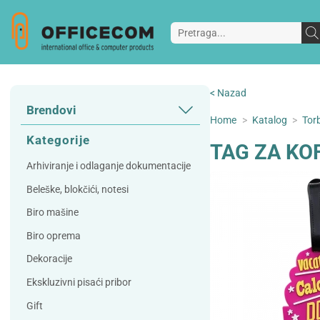
< Nazad
Brendovi
Home
>
Katalog
>
Torb
3L
3M
Kategorije
TAG ZA KO
A Plus
Accessories
Arhiviranje i odlaganje dokumentacije
AD
Alco
Beleške, blokčići, notesi
Artoz
Beifa
Biro mašine
Bene
Berlingo
Biro oprema
Bordlite
Canal St Martin
Dekoracije
Carand'ache
Citizen
Ekskluzivni pisaći pribor
Cleanrange
Dahle
Gift