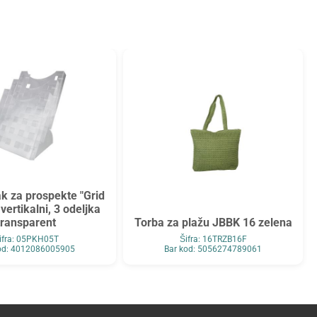
ak za prospekte "Grid
vertikalni, 3 odeljka
transparent
Torba za plažu JBBK 16 zelena
ifra: 05PKH05T
Šifra: 16TRZB16F
od: 4012086005905
Bar kod: 5056274789061