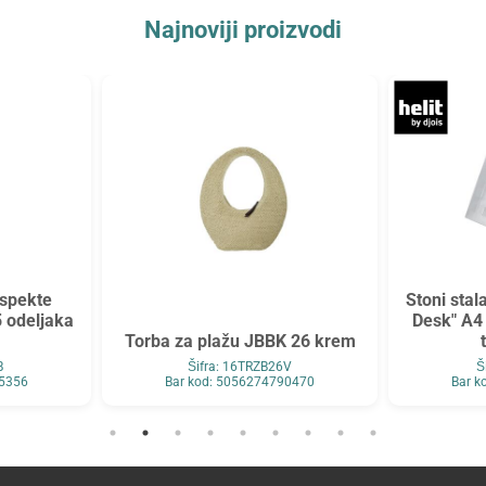
Najnoviji proizvodi
ospekte
Stoni stal
5 odeljaka
Desk" A4 
Torba za plažu JBBK 26 krem
B
Šifra: 16TRZB26V
Š
05356
Bar kod: 5056274790470
Bar k