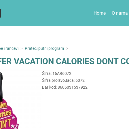
Home
O nama
e i rančevi
>
Prateći putni program
>
FER VACATION CALORIES DONT 
Šifra: 16AR6072
Šifra proizvođača: 6072
Bar kod: 8606031537922