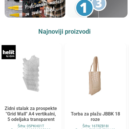
Najnoviji proizvodi
Zidni stalak za prospekte
"Grid Wall" A4 vertikalni,
Torba za plažu JBBK 18
5 odeljaka transparent
roze
Šifra: 05PKH01T
Šifra: 16TRZB18I