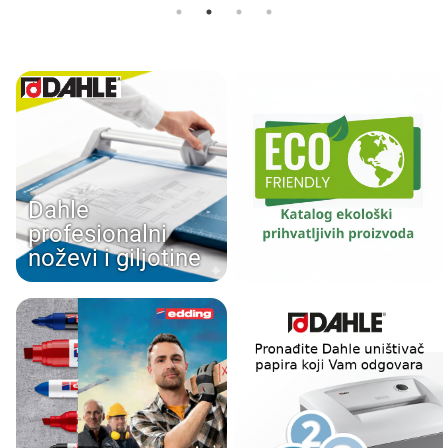
Dahle
profesionalni
noževi i giljotine