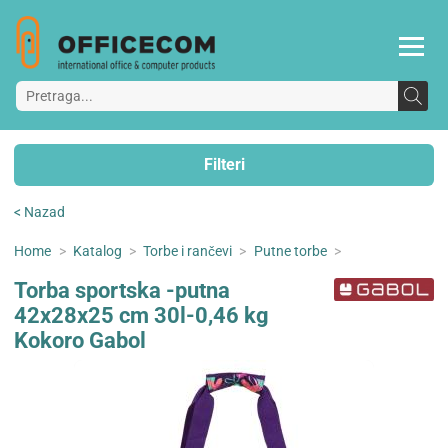
Filteri
< Nazad
Home
>
Katalog
>
Torbe i rančevi
>
Putne torbe
>
Torba sportska -putna
42x28x25 cm 30l-0,46 kg
Kokoro Gabol