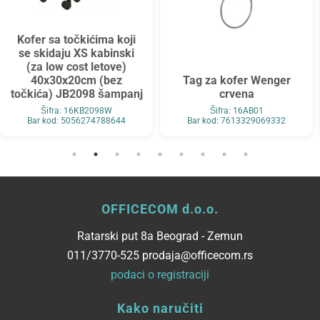
Kofer sa točkićima koji
se skidaju XS kabinski
(za low cost letove)
40x30x20cm (bez
Tag za kofer Wenger
točkića) JB2098 šampanj
crvena
Šifra: 16KB2098W
Šifra: 16AB01
Bar kod: 5056274788644
Bar kod: 7613329069332
OFFICECOM d.o.o.
Ratarski put 8a Beograd - Zemun
011/3770-525 prodaja@officecom.rs
podaci o registraciji
Kako naručiti