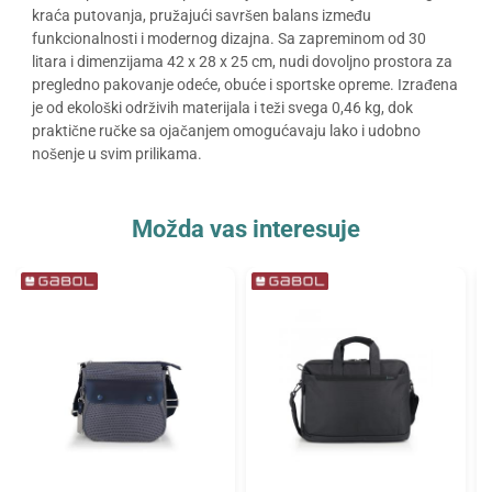
kraća putovanja, pružajući savršen balans između
funkcionalnosti i modernog dizajna. Sa zapreminom od 30
litara i dimenzijama 42 x 28 x 25 cm, nudi dovoljno prostora za
pregledno pakovanje odeće, obuće i sportske opreme. Izrađena
je od ekološki održivih materijala i teži svega 0,46 kg, dok
praktične ručke sa ojačanjem omogućavaju lako i udobno
nošenje u svim prilikama.
Možda vas interesuje