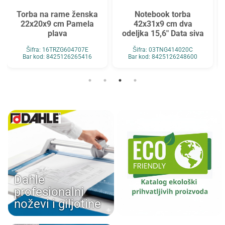
Torba na rame ženska
Notebook torba
22x20x9 cm Pamela
42x31x9 cm dva
plava
odeljka 15,6" Data siva
Šifra: 16TRZG604707E
Šifra: 03TNG414020C
Bar kod: 8425126265416
Bar kod: 8425126248600
Dahle
profesionalni
noževi i giljotine