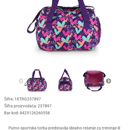
Šifra: 16TRG237897
Šifra proizvođača: 237897
Bar kod: 8425126260558
Putno-sportska torba predstavlja idealno rešenje za treninge ili