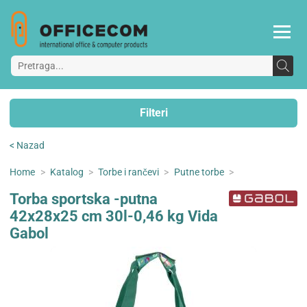
Filteri
< Nazad
Home
>
Katalog
>
Torbe i rančevi
>
Putne torbe
>
Torba sportska -putna
42x28x25 cm 30l-0,46 kg Vida
Gabol