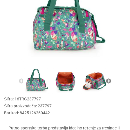
Šifra: 16TRG237797
Šifra proizvođača: 237797
Bar kod: 8425126260442
Putno-sportska torba predstavlja idealno rešenje za treninge ili