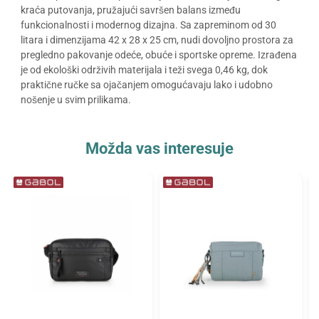
kraća putovanja, pružajući savršen balans između
funkcionalnosti i modernog dizajna. Sa zapreminom od 30
litara i dimenzijama 42 x 28 x 25 cm, nudi dovoljno prostora za
pregledno pakovanje odeće, obuće i sportske opreme. Izrađena
je od ekološki održivih materijala i teži svega 0,46 kg, dok
praktične ručke sa ojačanjem omogućavaju lako i udobno
nošenje u svim prilikama.
Možda vas interesuje