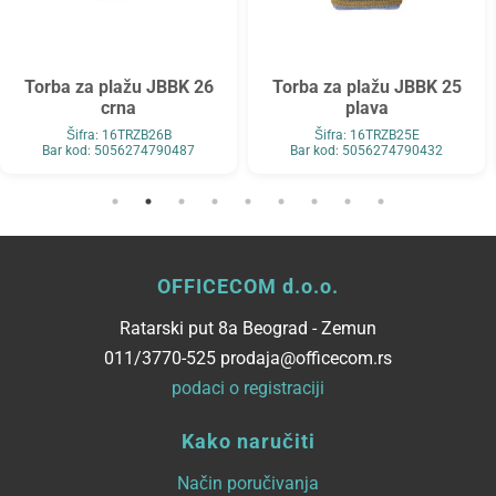
Torba za plažu JBBK 26
Torba za plažu JBBK 25
crna
plava
Šifra: 16TRZB26B
Šifra: 16TRZB25E
Bar kod: 5056274790487
Bar kod: 5056274790432
OFFICECOM d.o.o.
Ratarski put 8a Beograd - Zemun
011/3770-525 prodaja@officecom.rs
podaci o registraciji
Kako naručiti
Način poručivanja