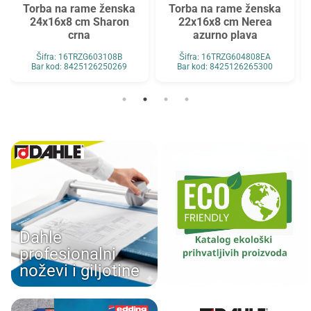
Torba na rame ženska
Torba na rame ženska
24x16x8 cm Sharon
22x16x8 cm Nerea
crna
azurno plava
Šifra: 16TRZG603108B
Šifra: 16TRZG604808EA
Bar kod: 8425126250269
Bar kod: 8425126265300
Dahle
profesionalni
noževi i giljotine