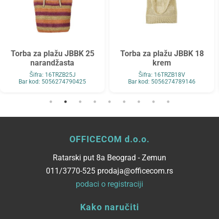
Torba za plažu JBBK 25
Torba za plažu JBBK 18
narandžasta
krem
Šifra: 16TRZB25J
Šifra: 16TRZB18V
Bar kod: 5056274790425
Bar kod: 5056274789146
OFFICECOM d.o.o.
Ratarski put 8a Beograd - Zemun
011/3770-525 prodaja@officecom.rs
podaci o registraciji
Kako naručiti