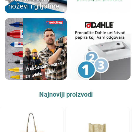
noževi i giljotine
Najnoviji proizvodi