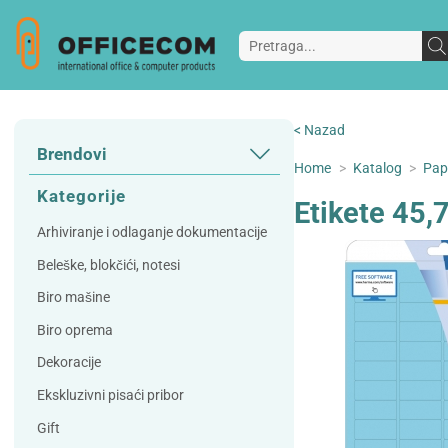
< Nazad
Brendovi
Home
>
Katalog
>
Papi
3L
3M
Kategorije
Etikete 45,
A Plus
Accessories
Arhiviranje i odlaganje dokumentacije
AD
Alco
Beleške, blokčići, notesi
Artoz
Beifa
Biro mašine
Bene
Berlingo
Biro oprema
Bordlite
Canal St Martin
Dekoracije
Carand'ache
Citizen
Ekskluzivni pisaći pribor
Cleanrange
Dahle
Gift