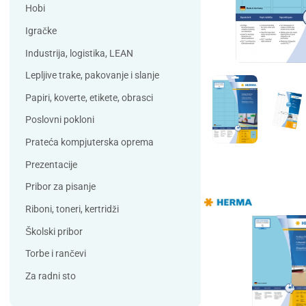
Debatin
Derform
Hobi
DSB
Durable
Igračke
Duracell
Edding
Industrija, logistika, LEAN
ELBA
Eleven
Lepljive trake, pakovanje i slanje
Elix Clean
Falken
Papiri, koverte, etikete, obrasci
Flieger
Franken
Poslovni pokloni
Fun Range
Gabol
Prateća kompjuterska oprema
GIOTTO
Guinness
Prezentacije
Han
Helit
Pribor za pisanje
Herma
HJP
Riboni, toneri, kertridži
Horse
HySeal
Školski pribor
Info Notes
Jalema
Torbe i rančevi
Jarilo
Kangaro
Za radni sto
Koh-i-nor
Lamy