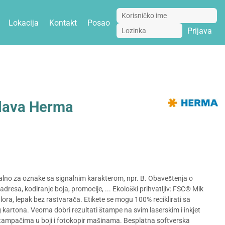
Lokacija
Kontakt
Posao
Prijava
plava Herma
dealno za oznake sa signalnim karakterom, npr. B. Obaveštenja o
sa, kodiranje boja, promocije, ... Ekološki prihvatljiv: FSC® Mik
 hlora, lepak bez rastvarača. Etikete se mogu 100% reciklirati sa
artona. Veoma dobri rezultati štampe na svim laserskim i inkjet
tampačima u boji i fotokopir mašinama. Besplatna softverska