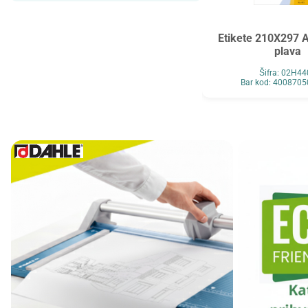
Maped
MAUL
Maxell
MESHU
Etikete 210X297 
plava
Mocoll
Mondi
Šifra: 02H4
New Pen
Noki
Bar kod: 400870
Novus
O+CO
Orink
Ostalo
Oxford
Panasonic
Paper+Design
Pelikan
Philips
Premijer
Renz
Retype
Ridgeback
Scotch
Skrebba
Skullcandy
Smartbox Pro
Solali
Speed Link
StarPak