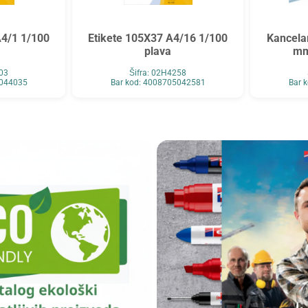
A4/1 1/100
Etikete 105X37 A4/16 1/100
Kancelar
plava
mm
403
Šifra: 02H4258
5044035
Bar kod: 4008705042581
Bar 