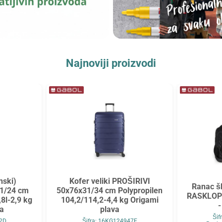
Najnoviji proizvodi
nski)
Kofer veliki PROŠIRIVI
Ranac šk
1/24 cm
50x76x31/34 cm Polypropilen
RASKLOPI
,8l-2,9 kg
104,2/114,2-4,4 kg Origami
-
na
plava
Ši
22D
Šifra: 16KG124947E