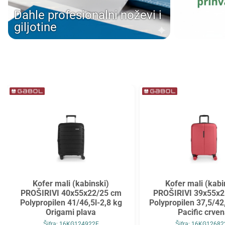
Tarifold
Top2000
Dahle profesionalni noževi i
giljotine
Tymos
Unilux
Vega
Verbatim
Verde
Viquel
Wenger
Westcott
WMZ
Zarfsan
Zöwie
Kofer mali (kabinski)
Kofer mali (kabi
PROŠIRIVI 40x55x22/25 cm
PROŠIRIVI 39x55x2
Polypropilen 41/46,5l-2,8 kg
Polypropilen 37,5/42
Origami plava
Pacific crve
Šifra: 16KG124922E
Šifra: 16KG1268