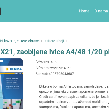
Home
O nama
ri, koverte, etikete, obrasci
>
Etikete u boji
>
7X21, zaobljene ivice A4/48 1/20 
Šifra: 02H4368
Šifra proizvođača: 4368
Bar kod: 4008705043687
Etikete u boji na A4 listovima, samolepljive. I
upozorenjima, ekspresne napomene, promene adre
Credit sertifikovan papir za etikete, beljen bez
otpadnim papirom, ambalažom od recikliranog k
štampačima, fotokopir aparatima, laserskim š