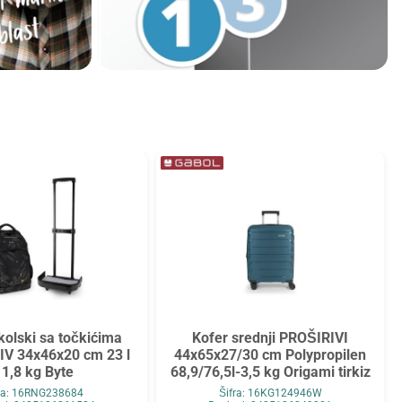
olski sa točkićima
Kofer srednji PROŠIRIVI
V 34x46x20 cm 23 l
44x65x27/30 cm Polypropilen
 1,8 kg Byte
68,9/76,5l-3,5 kg Origami tirkiz
fra: 16RNG238684
Šifra: 16KG124946W