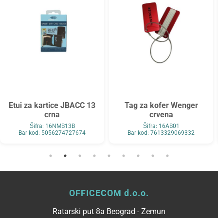
Etui za kartice JBACC 13
Tag za kofer Wenger
crna
crvena
Šifra: 16NMB13B
Šifra: 16AB01
Bar kod: 5056274727674
Bar kod: 7613329069332
OFFICECOM d.o.o.
Ratarski put 8a Beograd - Zemun