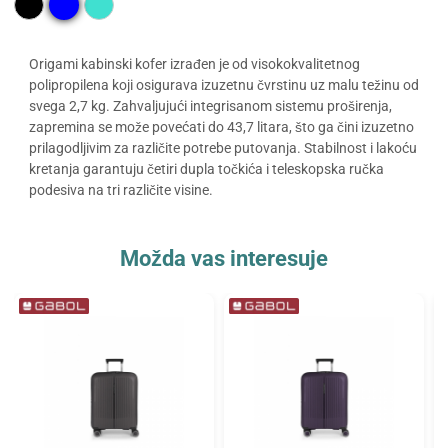
Origami kabinski kofer izrađen je od visokokvalitetnog
polipropilena koji osigurava izuzetnu čvrstinu uz malu težinu od
svega 2,7 kg. Zahvaljujući integrisanom sistemu proširenja,
zapremina se može povećati do 43,7 litara, što ga čini izuzetno
prilagodljivim za različite potrebe putovanja. Stabilnost i lakoću
kretanja garantuju četiri dupla točkića i teleskopska ručka
podesiva na tri različite visine.
Možda vas interesuje