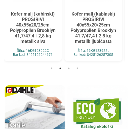
Kofer mali (kabinski)
Kofer mali (kabinski)
PROŠIRIVI
PROŠIRIVI
40x55x20/25cm
40x55x20/25cm
Polypropilen Brooklyn
Polypropilen Brooklyn
41,7/47,4 l-2,8 kg
41,7/47,4 l-2,8 kg
metalik siva
metalik ljubičasta
Šifra: 16KG123922C
Šifra: 16KG123922L
Bar kod: 8425126244671
Bar kod: 8425126257305
Dahle