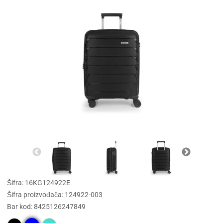
Šifra: 16KG124922E
Šifra proizvođača: 124922-003
Bar kod: 8425126247849