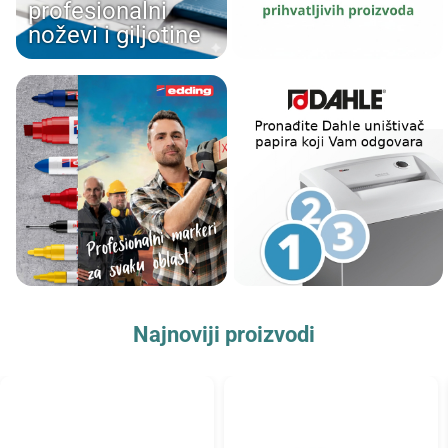
profesionalni
noževi i giljotine
Najnoviji proizvodi