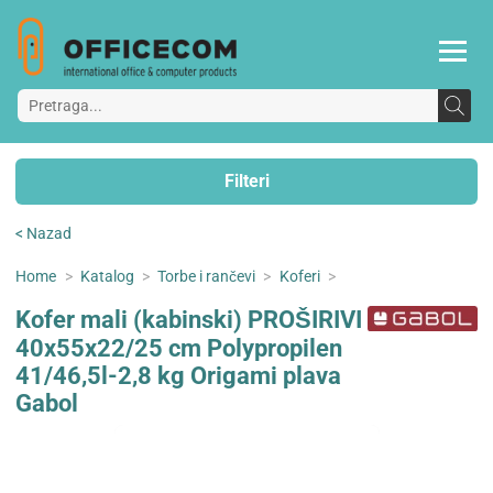
Filteri
< Nazad
Home
>
Katalog
>
Torbe i rančevi
>
Koferi
>
Kofer mali (kabinski) PROŠIRIVI
40x55x22/25 cm Polypropilen
41/46,5l-2,8 kg Origami plava
Gabol