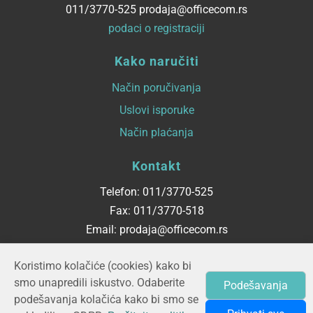
011/3770-525 prodaja@officecom.rs
podaci o registraciji
Kako naručiti
Način poručivanja
Uslovi isporuke
Način plaćanja
Kontakt
Telefon: 011/3770-525
Fax: 011/3770-518
Email: prodaja@officecom.rs
Radno vreme
Koristimo kolačiće (cookies) kako bi
smo unapredili iskustvo. Odaberite
Podešavanja
ponedeljak - petak
podešavanja kolačića kako bi smo se
08:00 do 16:00