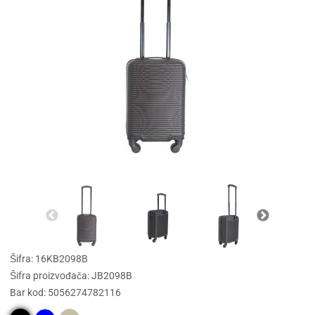
Šifra: 16KB2098B
Šifra proizvođača: JB2098B
Bar kod: 5056274782116