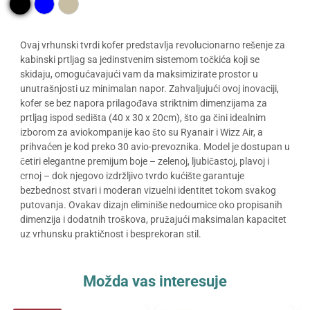
Ovaj vrhunski tvrdi kofer predstavlja revolucionarno rešenje za
kabinski prtljag sa jedinstvenim sistemom točkića koji se
skidaju, omogućavajući vam da maksimizirate prostor u
unutrašnjosti uz minimalan napor. Zahvaljujući ovoj inovaciji,
kofer se bez napora prilagođava striktnim dimenzijama za
prtljag ispod sedišta (40 x 30 x 20cm), što ga čini idealnim
izborom za aviokompanije kao što su Ryanair i Wizz Air, a
prihvaćen je kod preko 30 avio-prevoznika. Model je dostupan u
četiri elegantne premijum boje – zelenoj, ljubičastoj, plavoj i
crnoj – dok njegovo izdržljivo tvrdo kućište garantuje
bezbednost stvari i moderan vizuelni identitet tokom svakog
putovanja. Ovakav dizajn eliminiše nedoumice oko propisanih
dimenzija i dodatnih troškova, pružajući maksimalan kapacitet
uz vrhunsku praktičnost i besprekoran stil.
Možda vas interesuje