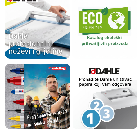
Dahle
profesionalni
noževi i giljotine