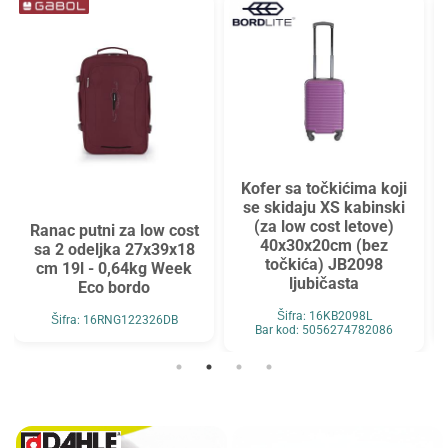
Kofer sa točkićima koji
se skidaju XS kabinski
(za low cost letove)
Ranac putni za low cost
40x30x20cm (bez
sa 2 odeljka 27x39x18
točkića) JB2098
cm 19l - 0,64kg Week
ljubičasta
Eco bordo
Šifra: 16KB2098L
Šifra: 16RNG122326DB
Bar kod: 5056274782086