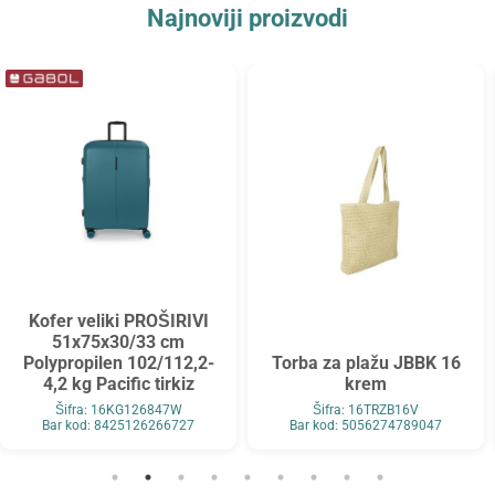
Najnoviji proizvodi
Kofer veliki PROŠIRIVI
51x75x30/33 cm
Polypropilen 102/112,2-
Torba za plažu JBBK 16
4,2 kg Pacific tirkiz
krem
Šifra: 16KG126847W
Šifra: 16TRZB16V
Bar kod: 8425126266727
Bar kod: 5056274789047