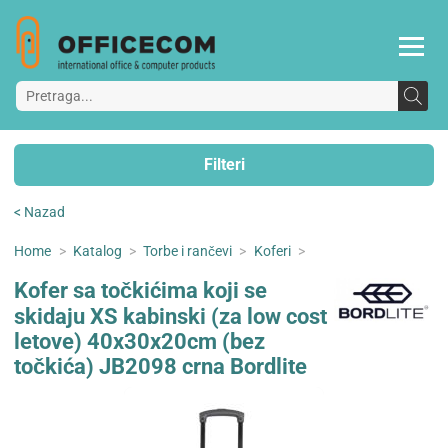
Filteri
< Nazad
Home
>
Katalog
>
Torbe i rančevi
>
Koferi
>
Kofer sa točkićima koji se
skidaju XS kabinski (za low cost
letove) 40x30x20cm (bez
točkića) JB2098 crna Bordlite