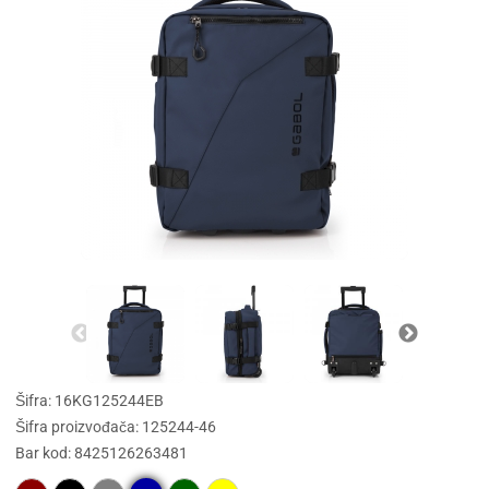
Šifra: 16KG125244EB
Šifra proizvođača: 125244-46
Bar kod: 8425126263481