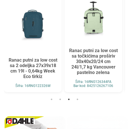
Ranac putni za low cost
sa točkićima proširiv
Ranac putni za low cost
30x40x20/24 cm
sa 2 odeljka 27x39x18
24l/1,7 kg Vancouver
cm 19l - 0,64kg Week
pastelno zelena
Eco tirkiz
Šifra: 16RNG126344FA
Šifra: 16RNG122326W
Bar kod: 8425126267106