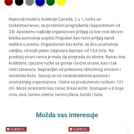
Najnoviji model iz kolekcije Canada, 2 u 1, torba sa
točkićima/ranac, sa proširivim pregradama i kapacitetom od
24l. Apsolutno najbolje organizovan prtljag za low cost letove i
kratka putovanja uopšte.Pogodan kao ručni prtljag ispod
sedišta u avionu. Organizovan kao kofer, sa dva unutrašnja
odeljka, od kojih jedan odgovara laptopu od 15,6 inča. Na
prednjoj strani ranca je mala zip pregrada za sitnice. Ranac ima
kvalitetne, ojačane ručke sa gornje i bočne strane, kao i čak
četiri zatezača. Napravljen od poliestera obloženog smolom i
sintetičke kože. Sastoji se od visokokvalitetne postave i
unutrašnjeg organizatora. Visina sa produženom ručkom: 101
cm. Može se koristiti kao ranac ili kao kofer. Dostupan u 6 boja:
crna, siva, tamno zelena, tamno plava, bordo i žuta.
Možda vas interesuje