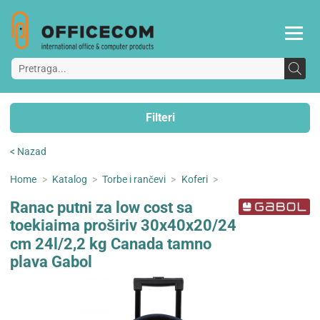
Filteri
< Nazad
Home
>
Katalog
>
Torbe i rančevi
>
Koferi
>
Ranac putni za low cost sa
toekiaima proširiv 30x40x20/24
cm 24l/2,2 kg Canada tamno
plava Gabol