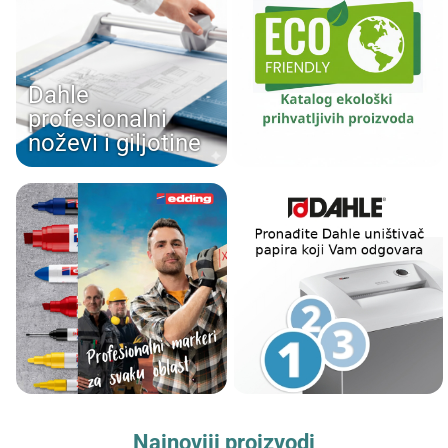
Dahle
profesionalni
noževi i giljotine
Najnoviji proizvodi