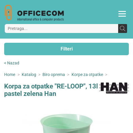
Filteri
< Nazad
Home
>
Katalog
>
Biro oprema
>
Korpe za otpatke
>
Korpa za otpatke "RE-LOOP", 13l
pastel zelena Han