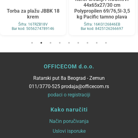
44x65x27/30 cm
Torba za plažu JBBK 18
Polypropilen 69/76,5l-3,5
krem
kg Pacific tamno plava
Šifra: 16TRZB18V
Šifra: 16KG126846EB
Bar kod: 5056274789146
Bar kod: 8425126266697
OFFICECOM d.o.o.
Ratarski put 8a Beograd - Zemun
011/3770-525 prodaja@officecom.rs
podaci o registraciji
Kako naručiti
Način poručivanja
Uslovi isporuke