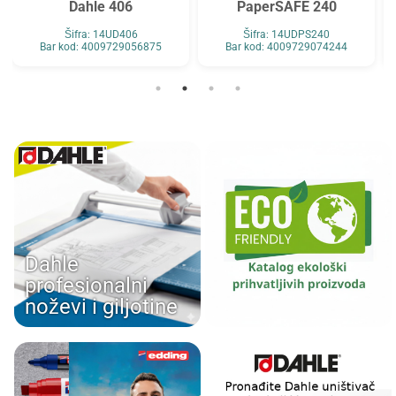
Dahle 406
PaperSAFE 240
Šifra: 14UD406
Šifra: 14UDPS240
Bar kod: 4009729056875
Bar kod: 4009729074244
Dahle
profesionalni
noževi i giljotine