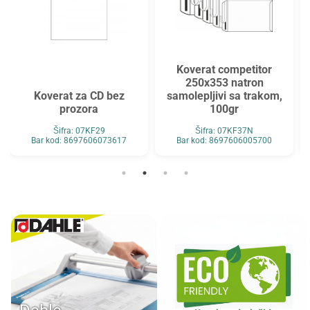
Koverat competitor
250x353 natron
Koverat za CD bez
samolepljivi sa trakom,
prozora
100gr
Šifra: 07KF29
Šifra: 07KF37N
Bar kod: 8697606073617
Bar kod: 8697606005700