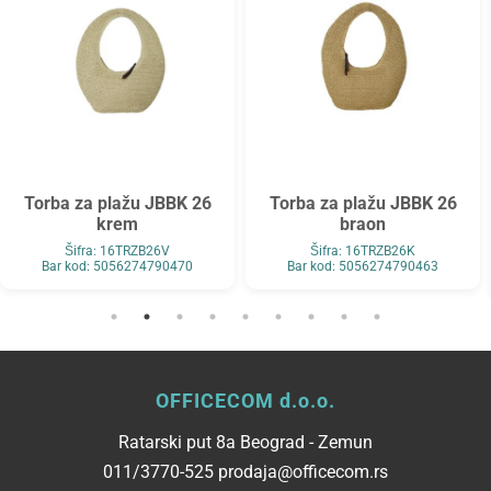
Torba za plažu JBBK 26
Torba za plažu JBBK 26
krem
braon
Šifra: 16TRZB26V
Šifra: 16TRZB26K
Bar kod: 5056274790470
Bar kod: 5056274790463
OFFICECOM d.o.o.
Ratarski put 8a Beograd - Zemun
011/3770-525 prodaja@officecom.rs