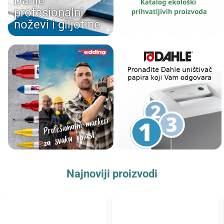
Dahle
profesionalni
noževi i giljotine
Najnoviji proizvodi