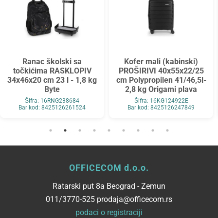
Ranac školski sa
Kofer mali (kabinski)
točkićima RASKLOPIV
PROŠIRIVI 40x55x22/25
34x46x20 cm 23 l - 1,8 kg
cm Polypropilen 41/46,5l-
Byte
2,8 kg Origami plava
Šifra: 16RNG238684
Šifra: 16KG124922E
Bar kod: 8425126261524
Bar kod: 8425126247849
OFFICECOM d.o.o.
Ratarski put 8a Beograd - Zemun
011/3770-525 prodaja@officecom.rs
podaci o registraciji