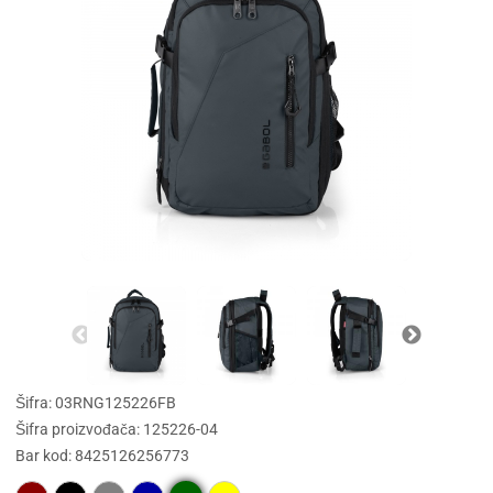
Šifra: 03RNG125226FB
Šifra proizvođača: 125226-04
Bar kod: 8425126256773