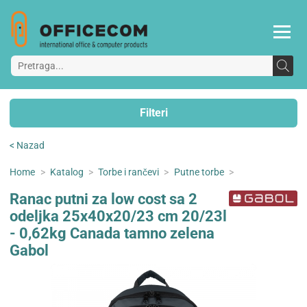
Filteri
< Nazad
Home
>
Katalog
>
Torbe i rančevi
>
Putne torbe
>
Ranac putni za low cost sa 2
odeljka 25x40x20/23 cm 20/23l
- 0,62kg Canada tamno zelena
Gabol