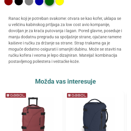
Ranac koji je potreban svakome: otvara se kao kofer, uklapa se
u veličinu kabinskog prtljaga za low cost avio kompanije,
dovoljan je za kraća putovanja i lagan. Pored glavne, poseduje i
manju dodatnu pregradu sa spoljašnje strane, ojačane ramene
kaiševe i ručku za držanje sa strane. Strap trakama ga je
moguće dodatno osigurati i smanjiti dubinu. Može se staviti na
ručku kofera i veoma je lepo dizajniran. Mateijal: kombinacija
postavljenog poliestera i veštačke kože.
Možda vas interesuje