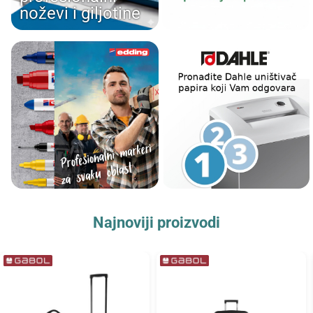
noževi i giljotine
Najnoviji proizvodi