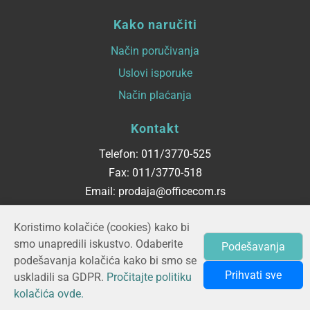
Kako naručiti
Način poručivanja
Uslovi isporuke
Način plaćanja
Kontakt
Telefon: 011/3770-525
Fax: 011/3770-518
Email: prodaja@officecom.rs
Radno vreme
Koristimo kolačiće (cookies) kako bi
smo unapredili iskustvo. Odaberite
Podešavanja
ponedeljak - petak
podešavanja kolačića kako bi smo se
08:00 do 16:00
Prihvati sve
uskladili sa GDPR.
Pročitajte politiku
kolačića ovde.
© 2026 OFFICECOM d.o.o.