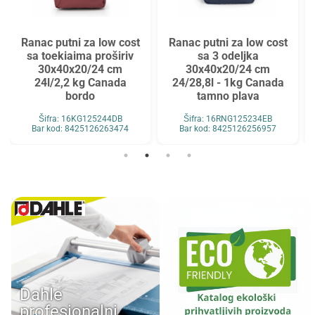
Ranac putni za low cost
Ranac putni za low cost
sa toekiaima proširiv
sa 3 odeljka
30x40x20/24 cm
30x40x20/24 cm
24l/2,2 kg Canada
24/28,8l - 1kg Canada
bordo
tamno plava
Šifra: 16KG125244DB
Šifra: 16RNG125234EB
Bar kod: 8425126263474
Bar kod: 8425126256957
Dahle
profesionalni