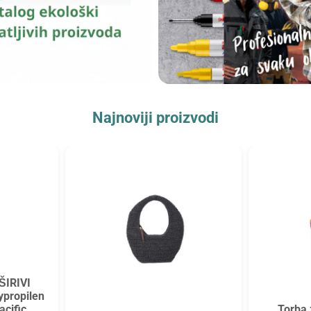
Najnoviji proizvodi
ŠIRIVI
ypropilen
Torba 
acific