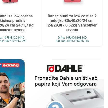
utni za low cost sa
Ranac putni za low cost sa 2
kićima proširiv
odeljka 30x40x20/24 cm
0/24 cm 24l/1,7 kg
24/28,8l - 0,62kg Vancouver
ncouver crvena
crvena
ra: 16RNG126344D
Šifra: 16RNG126334D
kod: 8425126267090
Bar kod: 8425126266345