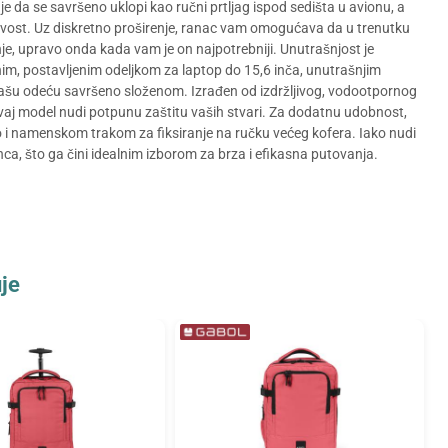
e da se savršeno uklopi kao ručni prtljag ispod sedišta u avionu, a
jivost. Uz diskretno proširenje, ranac vam omogućava da u trenutku
e, upravo onda kada vam je on najpotrebniji. Unutrašnjost je
m, postavljenim odeljkom za laptop do 15,6 inča, unutrašnjim
vašu odeću savršeno složenom. Izrađen od izdržljivog, vodootpornog
vaj model nudi potpunu zaštitu vaših stvari. Za dodatnu udobnost,
o i namenskom trakom za fiksiranje na ručku većeg kofera. Iako nudi
a, što ga čini idealnim izborom za brza i efikasna putovanja.
je