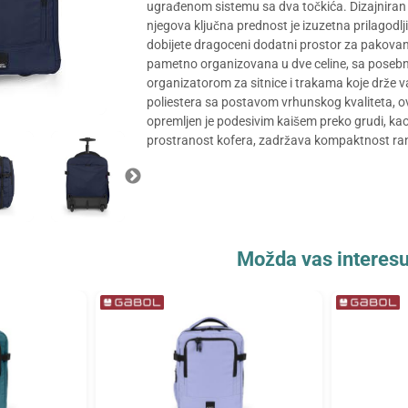
ugrađenom sistemu sa dva točkića. Dizajniran j
njegova ključna prednost je izuzetna prilagodl
dobijete dragoceni dodatni prostor za pakovanj
pametno organizovana u dve celine, sa posebni
organizatorom za sitnice i trakama koje drže 
poliestera sa postavom vrhunskog kvaliteta, o
opremljen je podesivim kaišem preko grudi, ka
prostranost kofera, zadržava kompaktnost ranc
Možda vas interesu