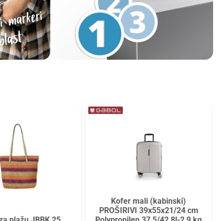
Kofer mali (kabinski)
PROŠIRIVI 39x55x21/24 cm
za plažu JBBK 25
Polypropilen 37,5/42,8l-2,9 kg