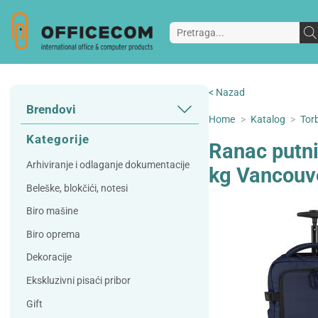
< Nazad
Brendovi
Home
>
Katalog
>
Torb
3L
3M
Kategorije
Ranac putni
A Plus
Accessories
Arhiviranje i odlaganje dokumentacije
kg Vancouv
AD
Alco
Beleške, blokčići, notesi
Artoz
Beifa
Biro mašine
Bene
Berlingo
Biro oprema
Bordlite
Canal St Martin
Dekoracije
Carand'ache
Citizen
Ekskluzivni pisaći pribor
Cleanrange
Dahle
Gift