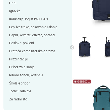
Debatin
Derform
Hobi
DSB
Durable
Igračke
Duracell
Edding
Industrija, logistika, LEAN
ELBA
Eleven
Lepljive trake, pakovanje i slanje
Elix Clean
Falken
Papiri, koverte, etikete, obrasci
Flieger
Franken
Poslovni pokloni
Fun Range
Gabol
Prateća kompjuterska oprema
GIOTTO
Guinness
Prezentacije
Han
Helit
Pribor za pisanje
Herma
HJP
Riboni, toneri, kertridži
Horse
HySeal
Školski pribor
Info Notes
Jalema
Torbe i rančevi
Jarilo
Kangaro
Za radni sto
Koh-i-nor
Lamy