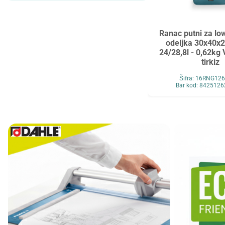
Maped
MAUL
Maxell
MESHU
Ranac putni za low
Mocoll
Mondi
odeljka 30x40x
24/28,8l - 0,62kg
New Pen
Noki
tirkiz
Novus
O+CO
Šifra: 16RNG1
Bar kod: 842512
Orink
Ostalo
Oxford
Panasonic
Paper+Design
Pelikan
Philips
Premijer
Renz
Retype
Ridgeback
Scotch
Skrebba
Skullcandy
Smartbox Pro
Solali
Speed Link
StarPak