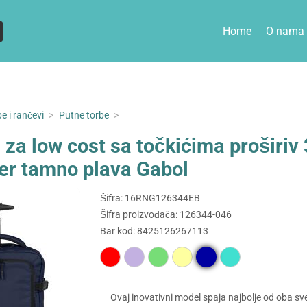
Home
O nama
e i rančevi
>
Putne torbe
>
 za low cost sa točkićima proširi
er tamno plava Gabol
Šifra: 16RNG126344EB
Šifra proizvođača: 126344-046
Bar kod: 8425126267113
Ovaj inovativni model spaja najbolje od oba sve