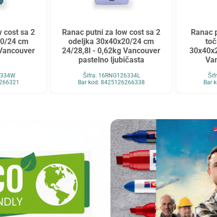
 cost sa 2
Ranac putni za low cost sa 2
Ranac p
20/24 cm
odeljka 30x40x20/24 cm
toč
 Vancouver
24/28,8l - 0,62kg Vancouver
30x40x2
pastelno ljubičasta
Va
26334W
Šifra: 16RNG126334L
Šif
6266321
Bar kod: 8425126266338
Bar 