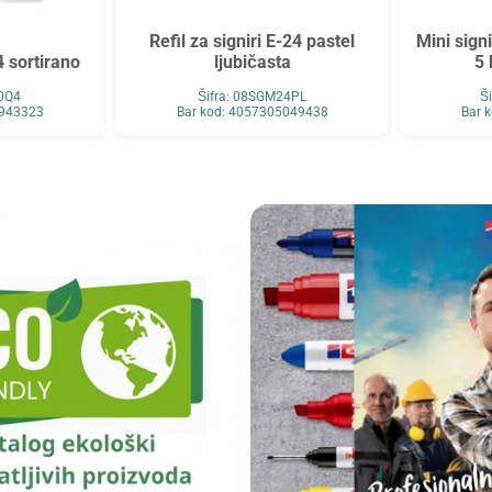
Refil za signiri E-24 pastel
Mini sign
4 sortirano
ljubičasta
5 
90Q4
Šifra: 08SGM24PL
Š
0943323
Bar kod: 4057305049438
Bar 