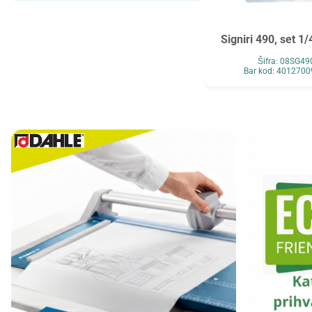
Maped
MAUL
Maxell
MESHU
Signiri 490, set 1/
Mocoll
Mondi
Šifra: 08SG4
Bar kod: 401270
New Pen
Noki
Novus
O+CO
Orink
Ostalo
Oxford
Panasonic
Paper+Design
Pelikan
Philips
Premijer
Renz
Retype
Ridgeback
Scotch
Skrebba
Skullcandy
Smartbox Pro
Solali
Speed Link
StarPak