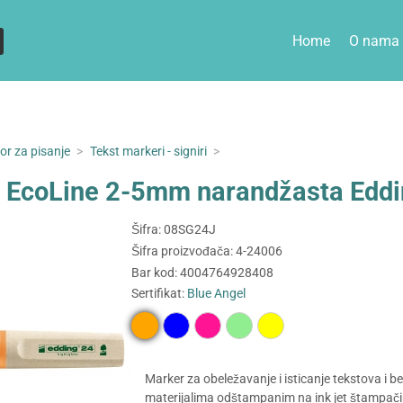
Home
O nama
or za pisanje
>
Tekst markeri - signiri
>
24 EcoLine 2-5mm narandžasta Edd
Šifra: 08SG24J
Šifra proizvođača: 4-24006
Bar kod: 4004764928408
Sertifikat:
Blue Angel
Marker za obeležavanje i isticanje tekstova i b
materijalima odštampanim na ink jet štampači