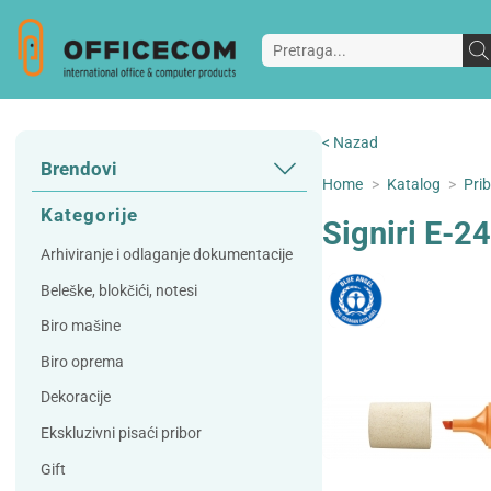
< Nazad
Brendovi
Home
>
Katalog
>
Prib
3L
3M
Kategorije
Signiri E-
A Plus
Accessories
Arhiviranje i odlaganje dokumentacije
AD
Alco
Beleške, blokčići, notesi
Artoz
Beifa
Biro mašine
Bene
Berlingo
Biro oprema
Bordlite
Canal St Martin
Dekoracije
Carand'ache
Citizen
Ekskluzivni pisaći pribor
Cleanrange
Dahle
Gift