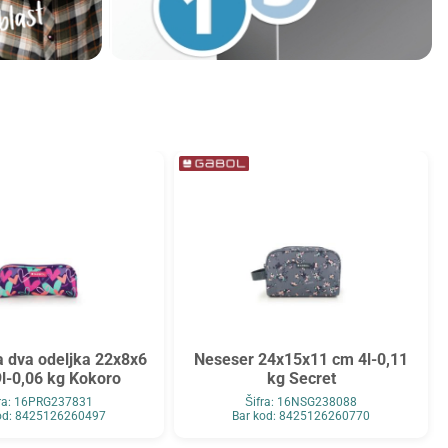
a dva odeljka 22x8x6
Neseser 24x15x11 cm 4l-0,11
l-0,06 kg Kokoro
kg Secret
fra: 16PRG237831
Šifra: 16NSG238088
od: 8425126260497
Bar kod: 8425126260770