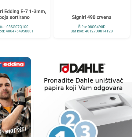
iri Edding E-7 1-3mm,
boja sortirano
Signiri 490 crvena
ifra: 08SG07Q100
Šifra: 08SG490D
kod: 4004764958801
Bar kod: 4012700814128