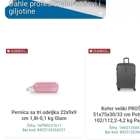
Dahle profesionalni noževi i
Tarifold
Top2000
giljotine
Tymos
Unilux
Vega
Verbatim
Verde
Viquel
Wenger
Westcott
WMZ
Zarfsan
Zöwie
Kofer veliki PRO
Pernica sa tri odeljka 22x9x9
51x75x30/33 cm Pol
cm 1,8l-0,1 kg Glam
102/112,2-4,2 kg Pac
Šifra: 16PRG237611
Šifra: 16KG1268
Bar kod: 8425126260251
Bar kod: 84251262