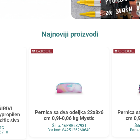
Najnoviji proizvodi
ŠIRIVI
Pernica sa dva odeljka 22x8x6
Pernica s
ypropilen
cm 0,9l-0,06 kg Mystic
cm 0,9
ific siva
Šifra: 16PRG237931
Ši
47C
Bar kod: 8425126260640
Bar k
66710