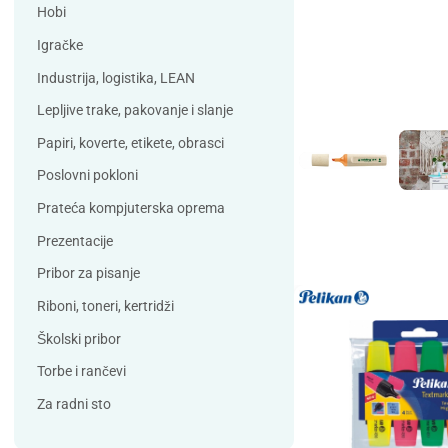
Debatin
Derform
Hobi
DSB
Durable
Igračke
Duracell
Edding
Industrija, logistika, LEAN
ELBA
Eleven
Lepljive trake, pakovanje i slanje
Elix Clean
Falken
Papiri, koverte, etikete, obrasci
Flieger
Franken
Poslovni pokloni
Fun Range
Gabol
Prateća kompjuterska oprema
GIOTTO
Guinness
Prezentacije
Han
Helit
Pribor za pisanje
Herma
HJP
Riboni, toneri, kertridži
Horse
HySeal
Školski pribor
Info Notes
Jalema
Torbe i rančevi
Jarilo
Kangaro
Za radni sto
Koh-i-nor
Lamy