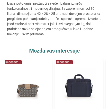
kraća putovanja, pružajući savršen balans između
funkcionalnosti i modernog dizajna. Sa zapreminom od 30
litara i dimenzijama 42 x 28 x 25 cm, nudi dovoljno prostora za
pregledno pakovanje odeće, obuće i sportske opreme. Izrađena
je od ekološki održivih materijala i teži svega 0,46 kg, dok
praktične ručke sa ojačanjem omogućavaju lako i udobno
nošenje u svim prilikama.
Možda vas interesuje