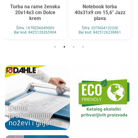
Torba na rame ženska
Notebook torba
20x14x3 cm Dolce
40x31x9 cm 15,6" Jazz
krem
plava
Šifra: 16TRZG604900V
Šifra: 03TNG413220E
Bar kod: 8425126265904
Bar kod: 8425126238861
Dahle
profesionalni
noževi i giljotine