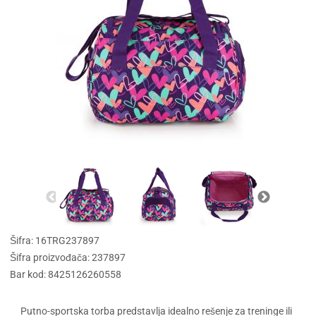
Šifra: 16TRG237897
Šifra proizvođača: 237897
Bar kod: 8425126260558
Putno-sportska torba predstavlja idealno rešenje za treninge ili