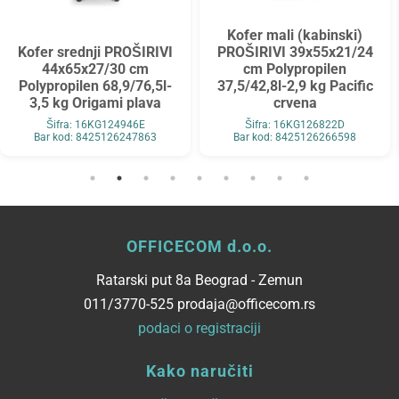
Kofer mali (kabinski)
Kofer srednji PROŠIRIVI
PROŠIRIVI 39x55x21/24
44x65x27/30 cm
cm Polypropilen
Polypropilen 68,9/76,5l-
37,5/42,8l-2,9 kg Pacific
3,5 kg Origami plava
crvena
Šifra: 16KG124946E
Šifra: 16KG126822D
Bar kod: 8425126247863
Bar kod: 8425126266598
OFFICECOM d.o.o.
Ratarski put 8a Beograd - Zemun
011/3770-525 prodaja@officecom.rs
podaci o registraciji
Kako naručiti