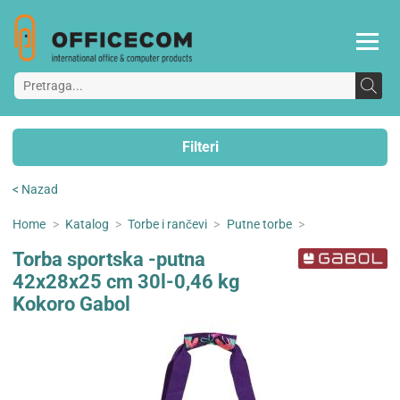
Filteri
< Nazad
Home
>
Katalog
>
Torbe i rančevi
>
Putne torbe
>
Torba sportska -putna
42x28x25 cm 30l-0,46 kg
Kokoro Gabol